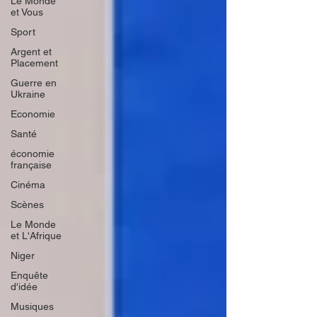
Le Monde
et Vous
Sport
Argent et
Placement
Guerre en
Ukraine
Economie
Santé
économie
française
Cinéma
Scènes
Le Monde
et L'Afrique
Niger
Enquête
d'idée
Musiques