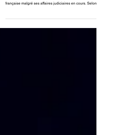
L’ancien président de la République Nicolas Sarkozy
continue de jouer un rôle informel dans la vie politique
française malgré ses affaires judiciaires en cours. Selon
plusieurs informations de presse, il aurait rencontré à
plusieurs reprises le président du Rassemblement national
Jordan Bardella ces derniers mois, notamment lors de
déjeuners privés à Paris.