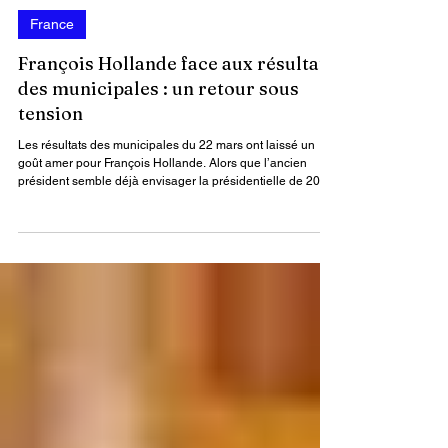
Par : James Keou
27 mars
2 min de lecture
France
François Hollande face aux résultats
des municipales : un retour sous
tension
Les résultats des municipales du 22 mars ont laissé un
goût amer pour François Hollande. Alors que l’ancien
président semble déjà envisager la présidentielle de 2027,
les défaites de la gauche, notamment à Tulle, ont créé un «
caillou dans la chaussure », selon son entourage rapporté
par Le Figaro.