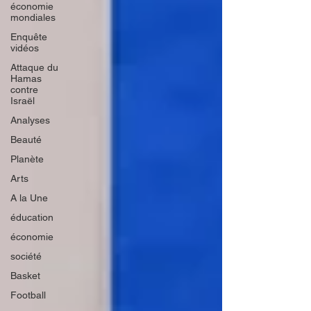
économie
mondiales
Enquête
vidéos
Attaque du
Hamas
contre
Israël
Analyses
Beauté
Planète
Arts
A la Une
éducation
économie
société
Basket
Football