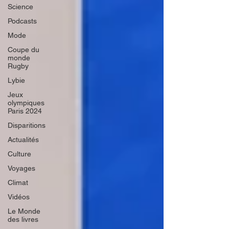
Science
Podcasts
Mode
Coupe du
monde
Rugby
Lybie
Jeux
olympiques
Paris 2024
Disparitions
Actualités
Culture
Voyages
Climat
Vidéos
Le Monde
des livres