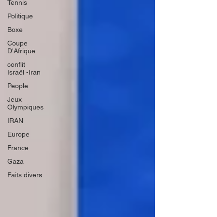
Tennis
Politique
Boxe
Coupe
D'Afrique
conflit
Israël -Iran
People
Jeux
Olympiques
IRAN
Europe
France
Gaza
Faits divers