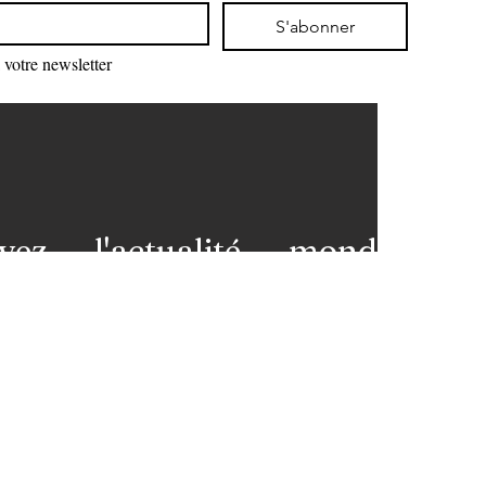
S'abonner
votre newsletter
vez l'actualité mondiale
 votre messagerie et restez
premières loges de l'info!
nez-vous à notre newsletter
ns légales
Contact