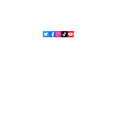
 et
L'équipe
ons
ue de confidentialité
Politique de cookies
 Bsean Media TV