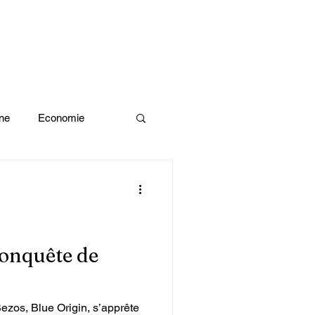
ne
Economie
Enquête d'idée
x olympiques Paris 2024
conquête de
ivres
Bezos, Blue Origin, s’apprête