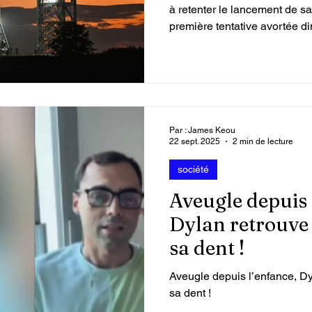
à retenter le lancement de 
première tentative avortée d
 vidéos
Attaque du Hamas contre Israël
mauvaises conditions météo
techniques.
Par : James Keou
22 sept. 2025
2 min de lecture
société
Aveugle depuis 
Dylan retrouve 
sa dent !
Aveugle depuis l’enfance, D
sa dent !