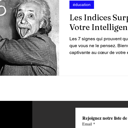
éducation
Les Indices Sur
Votre Intellig
Les 7 signes qui prouvent que
que vous ne le pensez. Bien
captivante au cœur de votre 
déjà interrogé sur votre quoti
y croire, préparez-vous à être
sept signes qui suggèrent qu
intelligent que vous ne l'ima
plongeons dans les mystères 
L'esprit curieux :
Rejoignez notre liste de
Email
*