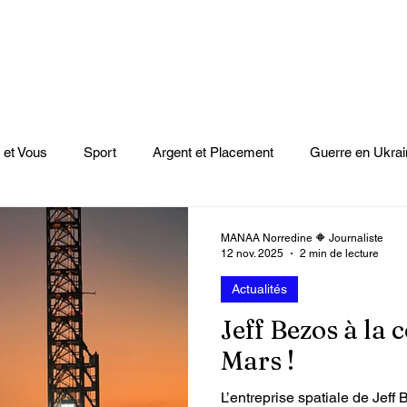
 et Vous
Sport
Argent et Placement
Guerre en Ukrai
Cinéma
Scènes
Le Monde et L'Afrique
Niger
MANAA Norredine 🔶 Journaliste
12 nov. 2025
2 min de lecture
Actualités
casts
Mode
Coupe du monde Rugby
Lybie
Jeu
Jeff Bezos à la 
Mars !
Culture
Voyages
Climat
Vidéos
Le Monde des l
L’entreprise spatiale de Jeff 