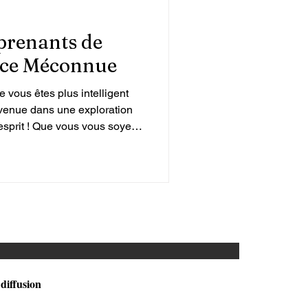
prenants de
ence Méconnue
 vous êtes plus intelligent
venue dans une exploration
esprit ! Que vous vous soyez
ent intellectuel sans vraiment
 étonné. Cet article dévoile
e vous pourriez bien être plus
ginez. Attachez-vous, car nous
de votre propre génie. 1-
 diffusion