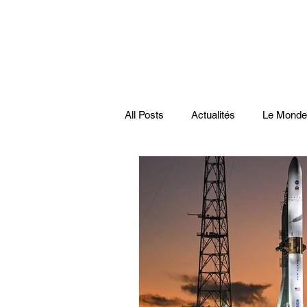
All Posts
Actualités
Le Monde
Santé
économie française
Musiques
Science
Pod
Disparitions
Actualités