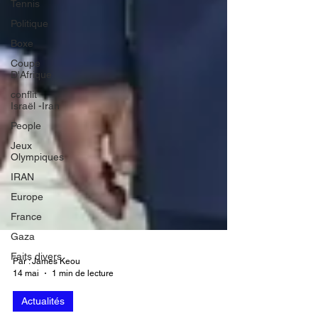
Tennis
Politique
Boxe
Coupe
D'Afrique
conflit
Israël -Iran
People
Jeux
Olympiques
IRAN
Europe
France
Gaza
Faits divers
Par : James Keou
14 mai
1 min de lecture