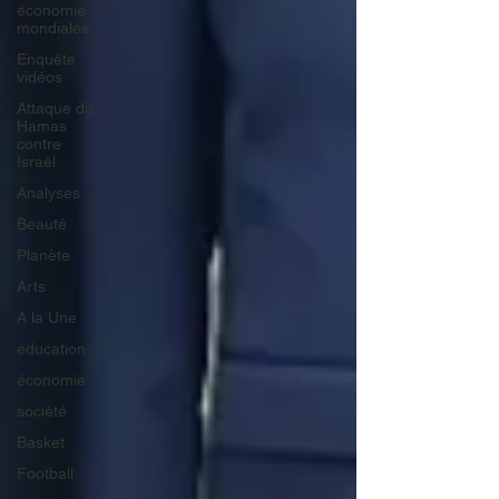
économie
mondiales
Enquête
vidéos
Attaque du
Hamas
contre
Israël
Analyses
Beauté
Planète
Arts
A la Une
éducation
économie
société
Basket
Football