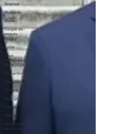
Science
Podcasts
Mode
Coupe du
monde
Rugby
Lybie
Jeux
olympiques
Paris 2024
Disparitions
Actualités
Culture
Voyages
Climat
Vidéos
Le Monde
des livres