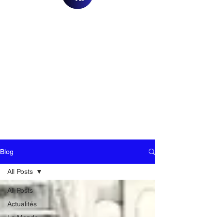
Blog
All Posts
All Posts
Actualités