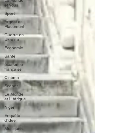
Le Monde
et Vous
Sport
Argent et
Placement
Guerre en
Ukraine
Economie
Santé
économie
française
Cinéma
Scènes
Le Monde
et L'Afrique
Niger
Enquête
d'idée
Musiques