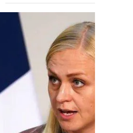
Les États-Unis déploient une
nouvelle génération d’armes pour
brouiller les satellites russes et
chinois
Les États-Unis franchissent une nouvelle étape dans la
militarisation de l’espace. Selon des informations publiées
par Bloomberg et confirmées par le Pentagone, les Forces
spatiales américaines (US Space Force) ont commencé à
déployer de nouveaux systèmes capables de brouiller les
satellites russes et chinois. Ces dispositifs, baptisés
Meadowlands et Remote Modular Terminals (RMT),
viendront compléter le système existant Counter
Communications System (CCS).