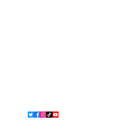
dans votre messagerie et
restez aux premières loges
de l'info! Abonnez-vous à
notre newsletter
Contact
Politique de cookies
Mentions légales
L'équipe
Politique de confidentialité
Termes et conditions
© 2025 Bsean Media TV