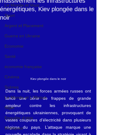
massivement les infrastructures
Le Monde et Vous
énergétiques, Kiev plongée dans le
Sport
noir
Argent et Placement
Guerre en Ukraine
Economie
Santé
économie française
Cinéma
Kiev plongée dans le noir
Scènes
Dans la nuit, les forces armées russes ont 
Le Monde et L'Afrique
lancé une série de frappes de grande 
ampleur contre les infrastructures 
Niger
énergétiques ukrainiennes, provoquant de 
Enquête d'idée
vastes coupures d’électricité dans plusieurs 
régions du pays. L’attaque marque une 
Musiques
nouvelle escalade dans la stratégie visant à 