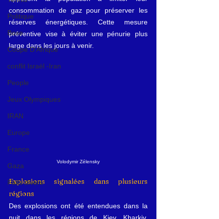
consommation de gaz pour préserver les 
Politique
réserves énergétiques. Cette mesure 
Boxe
préventive vise à éviter une pénurie plus 
large dans les jours à venir.
Coupe D'Afrique
conflit Israël -Iran
People
Jeux Olympiques
IRAN
Europe
France
Volodymir Zélensky
Gaza
Explosions signalées dans plusieurs 
Faits divers
régions
Des explosions ont été entendues dans la 
nuit dans les régions de Kiev, Kharkiv, 