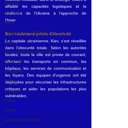
Science
affaiblir les capacités logistiques et la 
Podcasts
résilience de l’Ukraine à l’approche de 
l’hiver.
Mode
Coupe du monde Rugby
Kiev totalement privée d’électricité
La capitale ukrainienne, Kiev, s’est réveillée 
Lybie
dans l’obscurité totale. Selon les autorités 
Jeux olympiques Paris 2024
locales, toute la ville est privée de courant, 
Disparitions
affectant les transports en commun, les 
hôpitaux, les services de communication et 
Actualités
les foyers. Des équipes d’urgence ont été 
Culture
déployées pour sécuriser les infrastructures 
critiques et aider les populations les plus 
Voyages
vulnérables.
Climat
https://video.wixstatic.com/video/9cd186_b6
4787f2a81f44c78a37f45a1531d7f0/720p/mp
Vidéos
4/file.mp4
Le Monde des livres