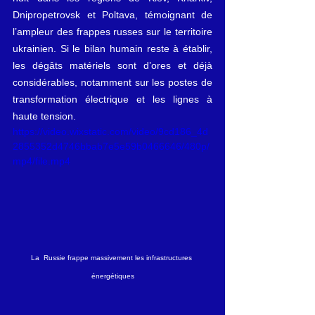
Dnipropetrovsk et Poltava, témoignant de 
l’ampleur des frappes russes sur le territoire 
ukrainien. Si le bilan humain reste à établir, 
les dégâts matériels sont d’ores et déjà 
considérables, notamment sur les postes de 
transformation électrique et les lignes à 
haute tension.
https://video.wixstatic.com/video/9cd186_4d
2855352d4746bbab7e5e59b0466646/480p/
mp4/file.mp4
La  Russie frappe massivement les infrastructures 
énergétiques