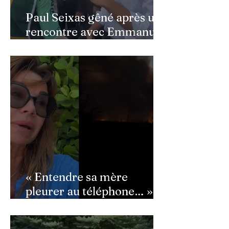
Paul Seixas gêné après une
rencontre avec Emmanuel
Macron : ce détail qui a
semé la panique dans son
équipe
« Entendre sa mère
pleurer au téléphone… » :
Ingrid Chauvin
bouleversée par les