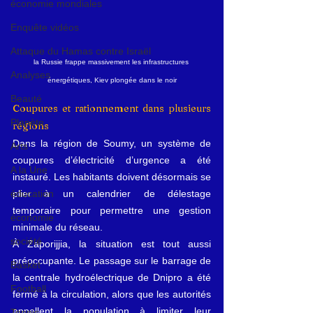
économie mondiales
Enquête vidéos
Attaque du Hamas contre Israël
la Russie frappe massivement les infrastructures 
Analyses
énergétiques, Kiev plongée dans le noir
Beauté
Coupures et rationnement dans plusieurs 
Planète
régions
Dans la région de Soumy, un système de 
Arts
coupures d’électricité d’urgence a été 
A la Une
instauré. Les habitants doivent désormais se 
plier à un calendrier de délestage 
éducation
temporaire pour permettre une gestion 
économie
minimale du réseau.
société
À Zaporijjia, la situation est tout aussi 
préoccupante. Le passage sur le barrage de 
Basket
la centrale hydroélectrique de Dnipro a été 
Football
fermé à la circulation, alors que les autorités 
appellent la population à limiter leur 
Tennis