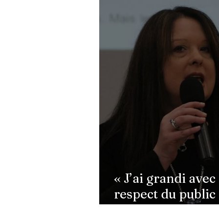
« J’ai grandi avec l’exigence
et le respect du public » :
Cynthia Sardou répond aux
critiques et défend l’hommage
rendu à son père au Québec
« J’ai grandi avec 
respect du public
répond aux critiq