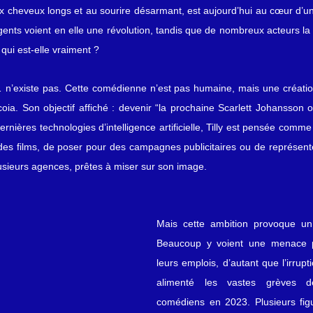
x cheveux longs et au sourire désarmant, est aujourd’hui au cœur d’un 
gents voient en elle une révolution, tandis que de nombreux acteurs l
qui est-elle vraiment ?
d… n’existe pas. Cette comédienne n’est pas humaine, mais une créati
oia. Son objectif affiché : devenir “la prochaine Scarlett Johansson o
nières technologies d’intelligence artificielle, Tilly est pensée comme u
des films, de poser pour des campagnes publicitaires ou de représent
lusieurs agences, prêtes à miser sur son image.
Mais cette ambition provoque un 
Beaucoup y voient une menace pou
leurs emplois, d’autant que l’irrupti
alimenté les vastes grèves de
comédiens en 2023. Plusieurs fig