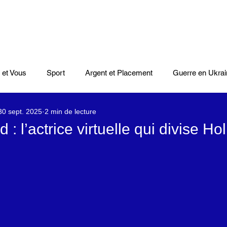
 et Vous
Sport
Argent et Placement
Guerre en Ukrai
30 sept. 2025
2 min de lecture
Cinéma
Scènes
Le Monde et L'Afrique
Niger
 : l’actrice virtuelle qui divise H
casts
Mode
Coupe du monde Rugby
Lybie
Jeu
Culture
Voyages
Climat
Vidéos
Le Monde des l