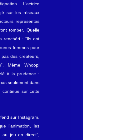
nation. L’actrice 
igé sur les réseaux 
acteurs représentés 
ront tomber. Quelle 
a renchéri : “Ils ont 
jeunes femmes pour 
t pas des créateurs, 
és”. Même Whoopi 
lé à la prudence : 
, pas seulement dans 
n continue sur cette 
éfend sur Instagram. 
e l’animation, les 
 au jeu en direct”, 