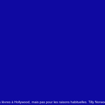
 vidéos
Attaque du Hamas contre Israël
 lèvres à Hollywood, mais pas pour les raisons habituelles. Tilly Norwo