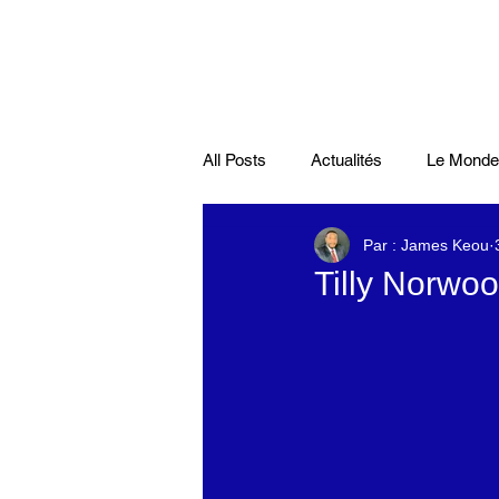
All Posts
Actualités
Le Monde
Par : James Keou
Santé
économie française
Tilly Norwood
Musiques
Science
Pod
Disparitions
Actualités