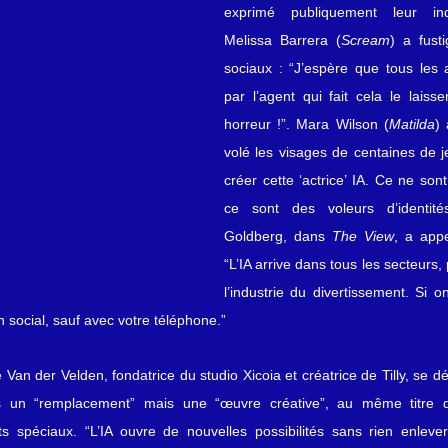
exprimé publiquement leur indig
Melissa Barrera (
Scream
) a fust
sociaux : “J’espère que tous les 
par l’agent qui fait cela le laisse
horreur !”. Mara Wilson (
Matilda
) 
volé les visages de centaines de 
créer cette ‘actrice’ IA. Ce ne son
ce sont des voleurs d’identit
Goldberg, dans 
The View
, a appe
“L’IA arrive dans tous les secteurs
l’industrie du divertissement. Si o
ien social, sauf avec votre téléphone.”
e Van der Velden, fondatrice du studio Xicoia et créatrice de Tilly, se d
as un “remplacement” mais une “œuvre créative”, au même titre qu
s spéciaux. “L’IA ouvre de nouvelles possibilités sans rien enlever