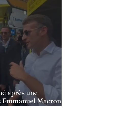
tendre sa mère pleurer
éléphone… » : Ingrid
vin bouleversée par les
ndies du Cap-Ferret, son
ignage poignant
né après une
c Emmanuel Macron :
a semé la panique dans