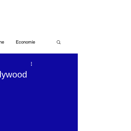
ne
Economie
Enquête d'idée
ollywood
x olympiques Paris 2024
ivres