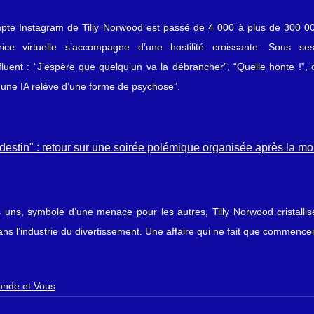
pte Instagram de Tilly Norwood est passé de 4 000 à plus de 300 00
rice virtuelle s’accompagne d’une hostilité croissante. Sous ses
uent : “J’espère que quelqu’un va la débrancher”, “Quelle honte !”, o
une IA relève d’une forme de psychose”.
 destin" : retour sur une soirée polémique organisée après la mo
uns, symbole d’une menace pour les autres, Tilly Norwood cristallise
dans l’industrie du divertissement. Une affaire qui ne fait que commencer
nde et Vous