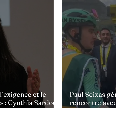
Paul Seixas gêné après une
« En
rencontre avec Emmanuel
au t
Macron : ce détail qui a semé
Chau
la panique dans son équipe
ince
témo
l’exigence et le
Paul Seixas gê
 » : Cynthia Sardou
rencontre ave
ues et défend
ce détail qui 