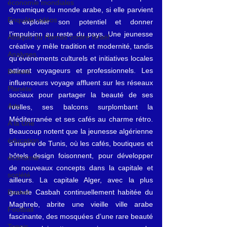
économie mondiales
dynamique du monde arabe, si elle parvient 
Enquête vidéos
à exploiter son potentiel et donner 
l'impulsion au reste du pays. 
Une jeunesse 
Attaque du Hamas contre Israël
créative y mêle tradition et modernité, tandis 
Analyses
qu’événements culturels et initiatives locales 
attirent voyageurs et professionnels. 
Les 
Beauté
influenceurs voyage affluent sur les réseaux 
Planète
sociaux pour partager la beauté de ses 
Arts
ruelles, ses balcons surplombant la 
Méditerranée et ses cafés au charme rétro. 
A la Une
Beaucoup notent que la jeunesse algérienne 
éducation
s’inspire de Tunis, où les cafés, boutiques et 
hôtels design foisonnent, pour développer 
économie
de nouveaux concepts dans la capitale et 
société
ailleurs. La capitale Alger, avec la plus 
grande Casbah continuellement habitée du 
Basket
Maghreb, abrite une vieille ville arabe 
Football
fascinante, des mosquées d’une rare beauté 
Tennis