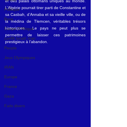
et des palais ottomans uniques au monde. 
L’Algérie pourrait tirer parti de Constantine et 
Politique
sa Casbah, d’Annaba et sa vieille ville, ou de 
Boxe
la médina de Tlemcen, véritables trésors 
historiques.  Le pays ne peut plus se 
Coupe D'Afrique
permettre de laisser ces patrimoines 
conflit Israël -Iran
prestigieux à l’abandon. 
People
Jeux Olympiques
IRAN
Europe
France
Gaza
Faits divers