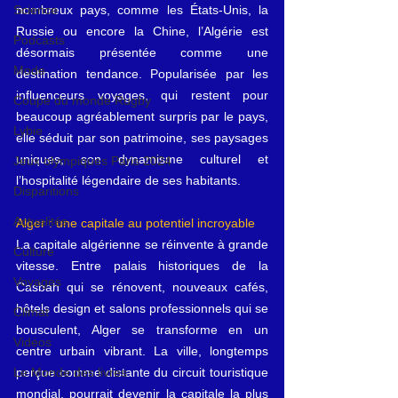
nombreux pays, comme les États-Unis, la 
Science
Russie ou encore la Chine, l’Algérie est 
Podcasts
désormais présentée comme une 
Mode
destination tendance. Popularisée par les 
influenceurs voyages, qui restent pour 
Coupe du monde Rugby
beaucoup agréablement surpris par le pays, 
Lybie
elle séduit par son patrimoine, ses paysages 
uniques, son dynamisme culturel et 
Jeux olympiques Paris 2024
l’hospitalité légendaire de ses habitants.
Disparitions
Actualités
Alger : une capitale au potentiel incroyable
La capitale algérienne se réinvente à grande 
Culture
vitesse. Entre palais historiques de la 
Voyages
Casbah qui se rénovent, nouveaux cafés, 
hôtels design et salons professionnels qui se 
Climat
bousculent, Alger se transforme en un 
Vidéos
centre urbain vibrant. La ville, longtemps 
perçue comme distante du circuit touristique 
Le Monde des livres
mondial, pourrait devenir la capitale la plus 