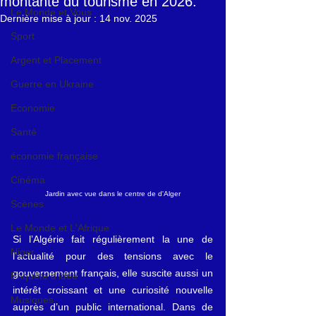
montante du tourisme en 2026.
Le Monde et Vous
Dernière mise à jour :
14 nov. 2025
Sport
Argent et Placement
Guerre en Ukraine
Economie
Santé
économie française
Cinéma
Jardin avec vue dans le centre de d'Alger
Scènes
Le Monde et L'Afrique
Si l’Algérie fait régulièrement la une de 
Niger
l’actualité pour des tensions avec le 
gouvernement français, elle suscite aussi un 
Enquête d'idée
intérêt croissant et une curiosité nouvelle 
Musiques
auprès d’un public international. Dans de 