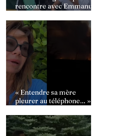
rencontre avec Emmanuel
Macron : ce détail qui a
semé la panique dans son
équipe
« Entendre sa mère
pleurer au téléphone… » :
Ingrid Chauvin
bouleversée par les
incendies du Cap-Ferret,
son témoignage poignant