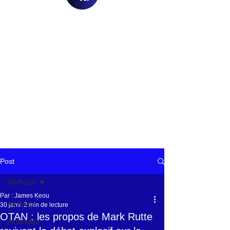
Post
All Posts
Par : James Keou
All Posts
30 janv.
2 min de lecture
OTAN : les propos de Mark Rutte
Actualités