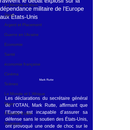
ravivent le débat explosif sur la
Le Monde et Vous
dépendance militaire de l’Europe
Sport
aux États-Unis
Argent et Placement
Guerre en Ukraine
Economie
Santé
économie française
Cinéma
Mark Rutte
Scènes
Le Monde et L'Afrique
Les déclarations du secrétaire général 
Niger
de l’OTAN, Mark Rutte, affirmant que 
l’Europe est incapable d’assurer sa 
Enquête d'idée
défense sans le soutien des États-Unis, 
Musiques
ont provoqué une onde de choc sur le 