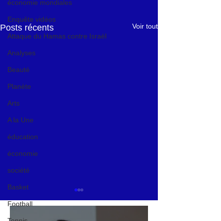
économie mondiales
Enquête vidéos
Voir tout
Posts récents
Attaque du Hamas contre Israël
Analyses
Beauté
Planète
Arts
A la Une
éducation
économie
société
Basket
Football
Tennis