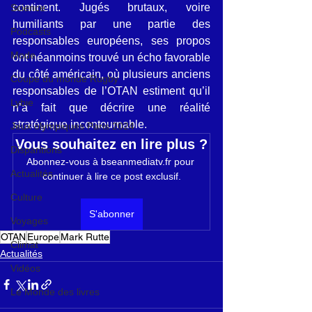
continent. Jugés brutaux, voire 
Science
humiliants par une partie des 
Podcasts
responsables européens, ses propos 
Mode
ont néanmoins trouvé un écho favorable 
du côté américain, où plusieurs anciens 
Coupe du monde Rugby
responsables de l’OTAN estiment qu’il 
Lybie
n’a fait que décrire une réalité 
stratégique incontournable.
Jeux olympiques Paris 2024
Vous souhaitez en lire plus ?
Disparitions
Abonnez-vous à bseanmediatv.fr pour 
Actualités
continuer à lire ce post exclusif.
Culture
S'abonner
Voyages
OTAN
Europe
Mark Rutte
Climat
Actualités
Vidéos
Le Monde des livres