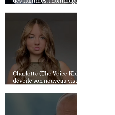
des flammes, l'hommage
de Benjamin Castaldi aux
héros de l'ombre
Charlotte (The Voice Kids)
dévoile son nouveau visage
après une reconstruction
faciale : une renaissance
bouleversante pour ses 16
ans