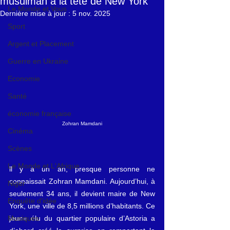
musulman à la tête de New York
Le Monde et Vous
Dernière mise à jour :
5 nov. 2025
Sport
Argent et Placement
Guerre en Ukraine
Economie
Santé
économie française
Zohran Mamdani
Cinéma
Scènes
Le Monde et L'Afrique
ll y a un an, presque personne ne 
connaissait Zohran Mamdani. Aujourd’hui, à 
Niger
seulement 34 ans, il devient maire de New 
Enquête d'idée
York, une ville de 8,5 millions d’habitants. Ce 
jeune élu du quartier populaire d’Astoria a 
Musiques