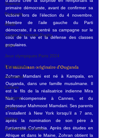
d’abord créé la surprise en remportant la 
Science
primaire démocrate, avant de confirmer sa 
Podcasts
victoire lors de l’élection du 4 novembre. 
Membre de l’aile gauche du Parti 
Mode
démocrate, il a centré sa campagne sur le 
Coupe du monde Rugby
coût de la vie et la défense des classes 
populaires.
Lybie
Jeux olympiques Paris 2024
Disparitions
Un musulman originaire d’Ouganda
Zohran Mamdani est né à Kampala, en 
Actualités
Ouganda, dans une famille musulmane. Il 
Culture
est le fils de la réalisatrice indienne Mira 
Voyages
Nair, récompensée à Cannes, et du 
professeur Mahmood Mamdani. Ses parents 
Climat
s’installent à New York lorsqu’il a 7 ans, 
Vidéos
après la nomination de son père à 
l’université Columbia. Après des études en 
Le Monde des livres
Afrique et dans le Maine, Zohran obtient la 