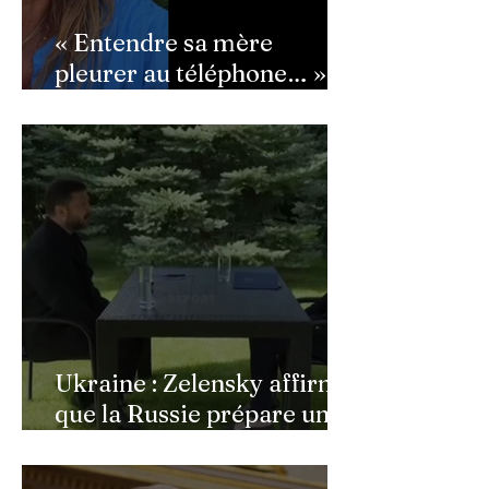
« Entendre sa mère
pleurer au téléphone… » :
Ingrid Chauvin
bouleversée par les
incendies du Cap-Ferret,
son témoignage poignant
Ukraine : Zelensky affirme
que la Russie prépare une
vaste mobilisation
militaire à l'automne