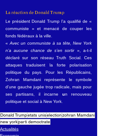
La réaction de Donald Trump
Le président Donald Trump l’a qualifié de « 
communiste » et menacé de couper les 
fonds fédéraux à la ville.
« 
Avec un communiste à sa tête, New York 
n’a aucune chance de s’en sortir
 », a-t-il 
déclaré sur son réseau Truth Social. Ces 
attaques traduisent la forte polarisation 
politique du pays. Pour les Républicains, 
Zohran Mamdani représente le symbole 
d’une gauche jugée trop radicale, mais pour 
ses partisans, il incarne 
u
n renouveau 
politique et social à New York.
Donald Trump
etats unis
election
zohran Mamdani
new york
parti democtrate
Actualités
Economie