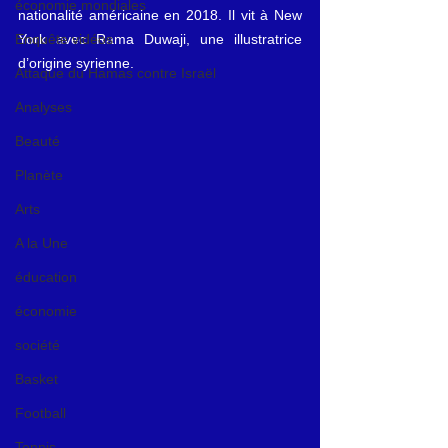
économie mondiales
nationalité américaine en 2018. Il vit à New 
York avec Rama Duwaji, une illustratrice 
Enquête vidéos
d’origine syrienne.
Attaque du Hamas contre Israël
Analyses
Beauté
Planète
Arts
A la Une
éducation
économie
société
Basket
Football
Tennis