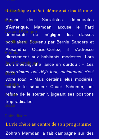
 Un critique du Parti démocrate traditionnel
Politique
Proche des Socialistes démocrates 
Boxe
d’Amérique, Mamdani accuse le Parti 
Coupe D'Afrique
démocrate de négliger les classes 
populaires. Soutenu par Bernie Sanders et 
conflit Israël -Iran
Alexandria Ocasio-Cortez, il s’adresse 
People
directement aux habitants modestes. Lors 
Jeux Olympiques
d’un meeting, il a lancé en ourdou : 
« Les 
milliardaires ont déjà tout, maintenant c’est 
IRAN
votre tour. » 
Mais certains élus modérés, 
Europe
comme le sénateur Chuck Schumer, ont 
refusé de le soutenir, jugeant ses positions 
France
trop radicales.
Gaza
Faits divers
La vie chère au centre de son programme
Zohran Mamdani a fait campagne sur des 