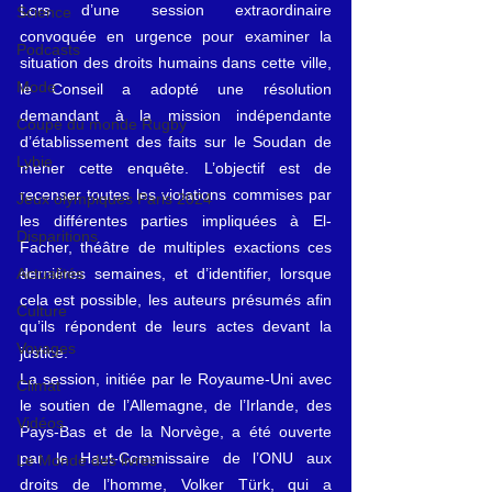
Lors d’une session extraordinaire 
Science
convoquée en urgence pour examiner la 
Podcasts
situation des droits humains dans cette ville, 
Mode
le Conseil a adopté une résolution 
demandant à la mission indépendante 
Coupe du monde Rugby
d’établissement des faits sur le Soudan de 
Lybie
mener cette enquête. L’objectif est de 
recenser toutes les violations commises par 
Jeux olympiques Paris 2024
les différentes parties impliquées à El-
Disparitions
Facher, théâtre de multiples exactions ces 
dernières semaines, et d’identifier, lorsque 
Actualités
cela est possible, les auteurs présumés afin 
Culture
qu’ils répondent de leurs actes devant la 
Voyages
justice.
La session, initiée par le Royaume-Uni avec 
Climat
le soutien de l’Allemagne, de l’Irlande, des 
Vidéos
Pays-Bas et de la Norvège, a été ouverte 
par le Haut-Commissaire de l’ONU aux 
Le Monde des livres
droits de l’homme, Volker Türk, qui a 