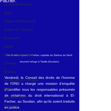
Facher.
Le Monde et Vous
Sport
Argent et Placement
Guerre en Ukraine
Economie
Santé
économie française
Des familles fuyant El-Fasher, capitale du Darfour du Nord, 
trouvent refuge à Tawila (Soudan).
Cinéma
Scènes
Vendredi, le Conseil des droits de l’homme 
Le Monde et L'Afrique
de l’ONU a chargé une mission d’enquête 
Niger
d’identifier tous les responsables présumés 
de violations du droit international à El-
Enquête d'idée
Facher, au Soudan, afin qu’ils soient traduits 
Musiques
en justice.