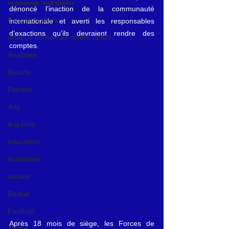
économie mondiales
dénoncé l’inaction de la communauté 
Enquête vidéos
internationale et averti les responsables 
d’exactions qu’ils devraient rendre des 
Attaque du Hamas contre Israël
comptes.
Analyses
Beauté
Planète
Arts
A la Une
éducation
économie
société
Basket
Football
Après 18 mois de siège, les Forces de 
Tennis