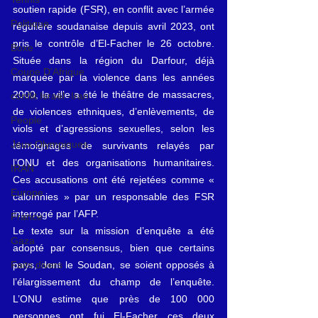
soutien rapide (FSR), en conflit avec l’armée 
Politique
régulière soudanaise depuis avril 2023, ont 
pris le contrôle d’El-Facher le 26 octobre. 
Boxe
Située dans la région du Darfour, déjà 
Coupe D'Afrique
marquée par la violence dans les années 
2000, la ville a été le théâtre de massacres, 
conflit Israël -Iran
de violences ethniques, d’enlèvements, de 
People
viols et d’agressions sexuelles, selon les 
Jeux Olympiques
témoignages de survivants relayés par 
l’ONU et des organisations humanitaires. 
IRAN
Ces accusations ont été rejetées comme « 
Europe
calomnies » par un responsable des FSR 
interrogé par l’AFP.
France
Le texte sur la mission d’enquête a été 
Gaza
adopté par consensus, bien que certains 
pays, dont le Soudan, se soient opposés à 
Faits divers
l’élargissement du champ de l’enquête. 
L’ONU estime que près de 100 000 
personnes ont fui El-Facher ces deux 