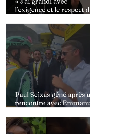
« J’ai grandi avec
l’exigence et le respect du
public » : Cynthia Sardou
répond aux critiques et
défend l’hommage rendu à
son père au Québec
Paul Seixas gêné après une
rencontre avec Emmanuel
Macron : ce détail qui a
semé la panique dans son
équipe