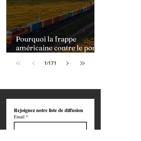
Pourquoi la frappe
américaine contre le pont
de Golestan pourrait
1
/
171
ouvrir une nouvelle phase
de la guerre contre l'Iran
Rejoignez notre liste de diffusion
Email
*