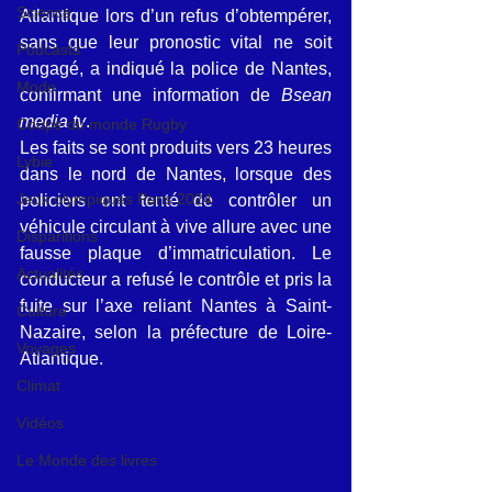
Science
Atlantique lors d’un refus d’obtempérer, 
sans que leur pronostic vital ne soit 
Podcasts
engagé, a indiqué la police de Nantes, 
Mode
confirmant une information de 
Bsean 
media tv
.
Coupe du monde Rugby
Les faits se sont produits vers 23 heures 
Lybie
dans le nord de Nantes, lorsque des 
Jeux olympiques Paris 2024
policiers ont tenté de contrôler un 
véhicule circulant à vive allure avec une 
Disparitions
fausse plaque d’immatriculation. Le 
Actualités
conducteur a refusé le contrôle et pris la 
fuite sur l’axe reliant Nantes à Saint-
Culture
Nazaire, selon la préfecture de Loire-
Voyages
Atlantique.
Climat
Vidéos
Le Monde des livres