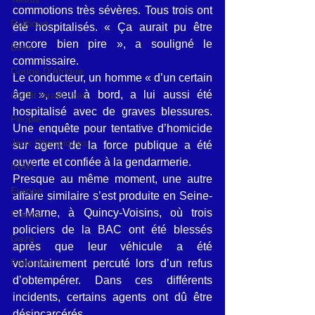
commotions très sévères. Tous trois ont 
Politique
été hospitalisés. « Ça aurait pu être 
encore bien pire », a souligné le 
Boxe
commissaire.
Coupe D'Afrique
Le conducteur, un homme « d’un certain 
âge », seul à bord, a lui aussi été 
conflit Israël -Iran
hospitalisé avec de graves blessures. 
People
Une enquête pour tentative d’homicide 
Jeux Olympiques
sur agent de la force publique a été 
ouverte et confiée à la gendarmerie.
IRAN
Presque au même moment, une autre 
Europe
affaire similaire s’est produite en Seine-
et-Marne, à Quincy-Voisins, où trois 
France
policiers de la BAC ont été blessés 
Gaza
après que leur véhicule a été 
Faits divers
volontairement percuté lors d’un refus 
d’obtempérer. Dans ces différents 
incidents, certains agents ont dû être 
désincarcérés.