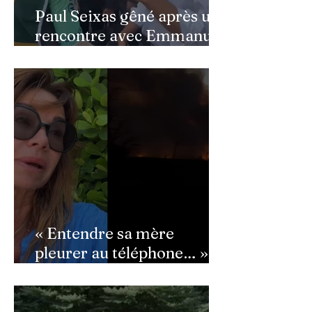
Paul Seixas gêné après une
rencontre avec Emmanuel
Macron : ce détail qui a
semé la panique dans son
équipe
« Entendre sa mère
pleurer au téléphone… » :
Ingrid Chauvin
bouleversée par les
incendies du Cap-Ferret,