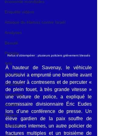
économie mondiales
Enquête vidéos
Attaque du Hamas contre Israël
Analyses
Beauté
Planète
Refus d’obtempérer : plusieurs policiers grièvement blessés
Arts
À hauteur de Savenay, le véhicule 
A la Une
poursuivi a emprunté une bretelle avant 
de rouler à contresens et de percuter « 
éducation
de plein fouet, à très grande vitesse » 
économie
une voiture de police, a expliqué le 
commissaire divisionnaire Éric Eudes 
société
lors d’une conférence de presse. Un 
Basket
élève gardien de la paix souffre de 
Football
blessures internes, un autre policier de 
fractures multiples et un troisième de 
Tennis