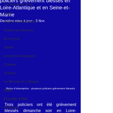
policiers grièvement blessés en
Le Monde et Vous
Loire-Atlantique et en Seine-et-
Sport
Marne
Dernière mise à jour :
3 févr.
Argent et Placement
Guerre en Ukraine
Economie
Santé
économie française
Cinéma
Scènes
Le Monde et L'Afrique
Refus d’obtempérer : plusieurs policiers grièvement blessés
Niger
Enquête d'idée
Trois policiers ont été grièvement 
Musiques
blessés dimanche soir en Loire-