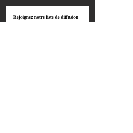
Rejoignez notre liste de diffusion
Email
*
S'abonner
Je veux m’abonner à votre 
newsletter
Faire un don 
symbolique