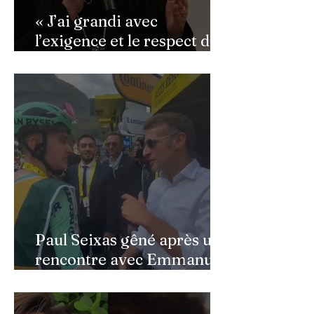
dollars
« J’ai grandi avec
l’exigence et le respect du
public » : Cynthia Sardou
répond aux critiques et
défend l’hommage rendu à
son père au Québec
Paul Seixas gêné après une
rencontre avec Emmanuel
Macron : ce détail qui a
semé la panique dans son