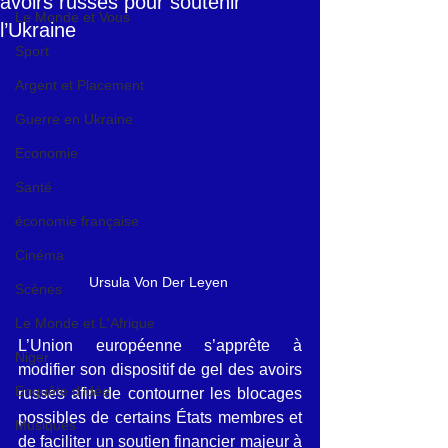
avoirs russes pour soutenir
Le Monde et Vous
l’Ukraine
Sport
Argent et Placement
Guerre en Ukraine
Economie
Santé
économie française
Cinéma
Ursula Von Der Leyen 
Scènes
Le Monde et L'Afrique
L’Union européenne s’apprête à 
Niger
modifier son dispositif de gel des avoirs 
Enquête d'idée
russes afin de contourner les blocages 
possibles de certains États membres et 
Musiques
de faciliter un soutien financier majeur à 