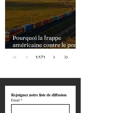
Pourquoi la frappe
américaine contre le pont
de Golestan pourrait
1
/
171
ouvrir une nouvelle phase
de la guerre contre l'Iran
Rejoignez notre liste de diffusion
Email
*