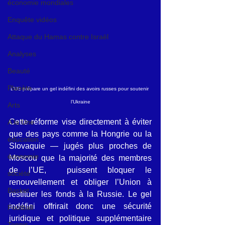
économie mondiales
Enquête vidéos
Attaque du Hamas contre Israël
Analyses
Beauté
Planète
L’UE prépare un gel indéfini des avoirs russes pour soutenir 
l’Ukraine
Arts
Cette réforme vise directement à éviter 
A la Une
que des pays comme la Hongrie ou la 
éducation
Slovaquie — jugés plus proches de 
économie
Moscou que la majorité des membres 
de l’UE,  puissent bloquer le 
société
renouvellement et obliger l’Union à 
Basket
restituer les fonds à la Russie. Le gel 
indéfini offrirait donc une sécurité 
Football
juridique et politique supplémentaire 
Tennis