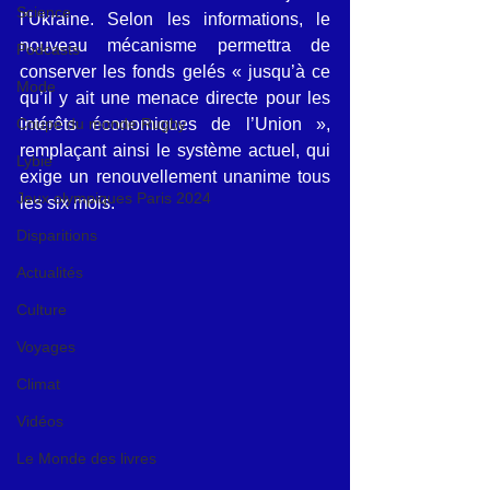
Science
l’Ukraine. Selon les informations, le 
nouveau mécanisme permettra de 
Podcasts
conserver les fonds gelés « jusqu’à ce 
Mode
qu’il y ait une menace directe pour les 
Coupe du monde Rugby
intérêts économiques de l’Union », 
remplaçant ainsi le système actuel, qui 
Lybie
exige un renouvellement unanime tous 
Jeux olympiques Paris 2024
les six mois.
Disparitions
Actualités
Culture
Voyages
Climat
Vidéos
Le Monde des livres