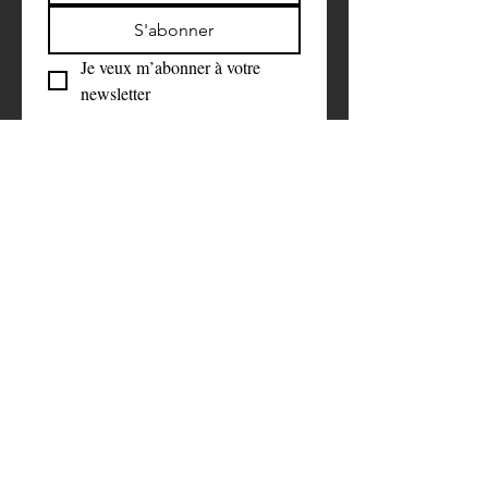
S'abonner
Je veux m’abonner à votre 
newsletter
Faire un don 
symbolique
Aidez-nous à faire la différence. 
C’est grâce à votre soutien que nous 
pouvons rester neutres et objectifs 
dans notre travail.
First name
*