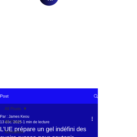
Post
All Posts
Par : James Keou
All Posts
13 déc. 2025
1 min de lecture
L’UE prépare un gel indéfini des
Actualités