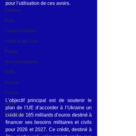
pour l’utilisation de ces avoirs.
Politique
Boxe
Coupe D'Afrique
conflit Israël -Iran
People
Jeux Olympiques
IRAN
Europe
France
L’objectif principal est de soutenir le 
Gaza
plan de l’UE d’accorder à l’Ukraine un 
Faits divers
crédit de 165 milliards d’euros destiné à 
financer ses besoins militaires et civils 
pour 2026 et 2027. Ce crédit, destiné à 