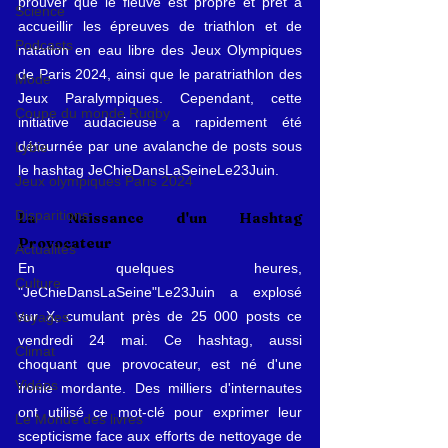
prouver que le fleuve est propre et prêt à 
Science
accueillir les épreuves de triathlon et de 
Podcasts
natation en eau libre des Jeux Olympiques 
de Paris 2024, ainsi que le paratriathlon des 
Mode
Jeux Paralympiques. Cependant, cette 
Coupe du monde Rugby
initiative audacieuse a rapidement été 
détournée par une avalanche de posts sous 
Lybie
le hashtag JeChieDansLaSeineLe23Juin.
Jeux olympiques Paris 2024
Disparitions
La Naissance d'un Hashtag 
Provocateur
Actualités
En quelques heures, 
Culture
"JeChieDansLaSeine"Le23Juin a explosé 
sur X, cumulant près de 25 000 posts ce 
Voyages
vendredi 24 mai. Ce hashtag, aussi 
Climat
choquant que provocateur, est né d'une 
Vidéos
ironie mordante. Des milliers d'internautes 
ont utilisé ce mot-clé pour exprimer leur 
Le Monde des livres
scepticisme face aux efforts de nettoyage de 