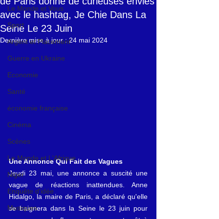
de Paris donne de curieuses envies
Le Monde et Vous
avec le hashtag, Je Chie Dans La
Sport
Seine Le 23 Juin
Dernière mise à jour :
24 mai 2024
Argent et Placement
Guerre en Ukraine
Economie
Santé
économie française
Cinéma
Scènes
Le Monde et L'Afrique
Une Annonce Qui Fait des Vagues
Jeudi 23 mai, une annonce a suscité une 
Niger
vague de réactions inattendues. Anne 
Enquête d'idée
Hidalgo, la maire de Paris, a déclaré qu'elle 
Musiques
se baignera dans la Seine le 23 juin pour 