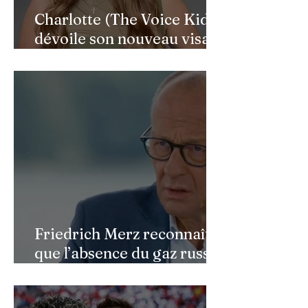
Charlotte (The Voice Kids)
dévoile son nouveau visage
après une reconstruction
faciale : une renaissance
bouleversante pour ses 16
ans
Friedrich Merz reconnaît
que l’absence du gaz russe
continue de peser sur
l’économie allemande