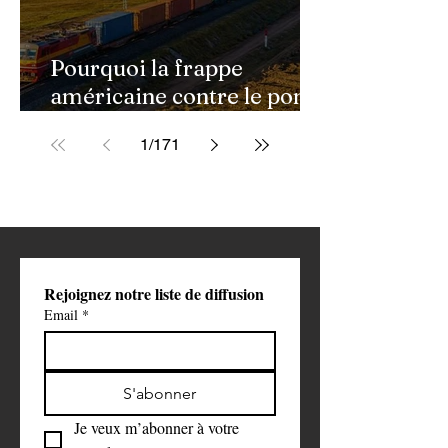
Pourquoi la frappe
américaine contre le pont
de Golestan pourrait
1
/
171
ouvrir une nouvelle phase
de la guerre contre l'Iran
Rejoignez notre liste de diffusion
Email
*
S'abonner
Je veux m’abonner à votre 