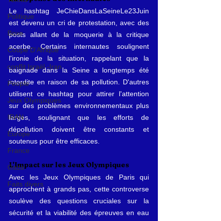
Le hashtag JeChieDansLaSeineLe23Juin 
Politique
est devenu un cri de protestation, avec des 
Boxe
posts allant de la moquerie à la critique 
acerbe. Certains internautes soulignent 
Coupe D'Afrique
l'ironie de la situation, rappelant que la 
conflit Israël -Iran
baignade dans la Seine a longtemps été 
interdite en raison de sa pollution. D'autres 
People
utilisent ce hashtag pour attirer l'attention 
Jeux Olympiques
sur des problèmes environnementaux plus 
IRAN
larges, soulignant que les efforts de 
dépollution doivent être constants et 
Europe
soutenus pour être efficaces.
France
L'Impact sur les Jeux Olympiques
Gaza
Avec les Jeux Olympiques de Paris qui 
Faits divers
approchent à grands pas, cette controverse 
soulève des questions cruciales sur la 
sécurité et la viabilité des épreuves en eau 