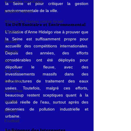
économie mondiales
la Seine et pour critiquer la gestion 
environnementale de la ville.
Enquête vidéos
Attaque du Hamas contre Israël
Un Défi Sanitaire et Environnemental
Analyses
L'initiative d'Anne Hidalgo vise à prouver que 
la Seine est suffisamment propre pour 
Beauté
accueillir des compétitions internationales. 
Planète
Depuis des années, des efforts 
considérables ont été déployés pour 
Arts
dépolluer le fleuve, avec des 
A la Une
investissements massifs dans des 
éducation
infrastructures de traitement des eaux 
usées. Toutefois, malgré ces efforts, 
économie
beaucoup restent sceptiques quant à la 
société
qualité réelle de l'eau, surtout après des 
décennies de pollution industrielle et 
Basket
urbaine.
Football
La Réponse des Internautes
Tennis