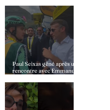
public » : Cynthia Sardou
répond aux critiques et
défend l’hommage rendu à
son père au Québec
Paul Seixas gêné après une
rencontre avec Emmanuel
Macron : ce détail qui a
semé la panique dans son
équipe