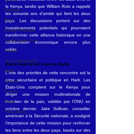
le Kenya, tandis que William Ruto a rappelé 
Politique
les soixante ans d'amitié qui lient les deux 
Boxe
pays. Les discussions portent sur des 
investissements potentiels qui pourraient 
Coupe D'Afrique
transformer cette alliance historique en une 
conflit Israël -Iran
collaboration économique encore plus 
solide.
People
Jeux Olympiques
Faire Face à la Crise en Haïti
IRAN
L'une des priorités de cette rencontre est la 
crise sécuritaire et politique en Haïti. Les 
Europe
États-Unis comptent sur le Kenya pour 
France
diriger une mission multinationale de 
maintien de la paix, validée par l'ONU en 
Gaza
octobre dernier. Jake Sullivan, conseiller 
Faits divers
américain à la Sécurité nationale, a souligné 
l'importance de cette mission pour renforcer 
les liens entre les deux pays, basés sur des 