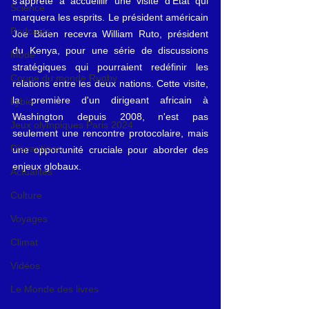
s'apprête à accueillir une visite d'État qui 
Science
marquera les esprits. Le président américain 
Podcasts
Joe Biden recevra William Ruto, président 
du Kenya, pour une série de discussions 
Mode
stratégiques qui pourraient redéfinir les 
Coupe du monde Rugby
relations entre les deux nations. Cette visite, 
la première d'un dirigeant africain à 
Lybie
Washington depuis 2008, n'est pas 
Jeux olympiques Paris 2024
seulement une rencontre protocolaire, mais 
Disparitions
une opportunité cruciale pour aborder des 
enjeux globaux.
Actualités
Culture
Voyages
Climat
Vidéos
Le Monde des livres