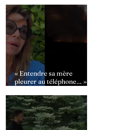
semé la panique dans son
équipe
« Entendre sa mère
pleurer au téléphone… » :
Ingrid Chauvin
bouleversée par les
incendies du Cap-Ferret,
son témoignage poignant