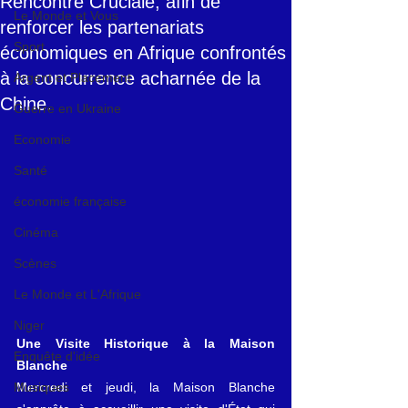
Rencontre Cruciale, afin de
Le Monde et Vous
renforcer les partenariats
Sport
économiques en Afrique confrontés
à la concurrence acharnée de la
Argent et Placement
Chine.
Guerre en Ukraine
Economie
Santé
économie française
Cinéma
Scènes
Le Monde et L'Afrique
Niger
Une Visite Historique à la Maison 
Enquête d'idée
Blanche
Musiques
Mercredi et jeudi, la Maison Blanche 