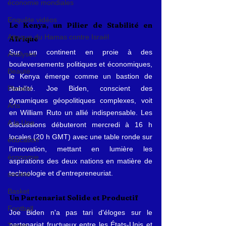
économie mondiales
Enquête vidéos
Le Kenya, un Pilier de Stabilité en 
Attaque du Hamas contre Israël
Afrique
Sur un continent en proie à des 
Analyses
bouleversements politiques et économiques, 
Beauté
le Kenya émerge comme un bastion de 
stabilité. Joe Biden, conscient des 
Planète
dynamiques géopolitiques complexes, voit 
Arts
en William Ruto un allié indispensable. Les 
A la Une
discussions débuteront mercredi à 16 h 
locales (20 h GMT) avec une table ronde sur 
éducation
l'innovation, mettant en lumière les 
économie
aspirations des deux nations en matière de 
technologie et d'entrepreneuriat.
société
Basket
Un Partenariat Solide et Productif
Football
Joe Biden n'a pas tari d'éloges sur le 
partenariat fructueux entre les États-Unis et 
Tennis