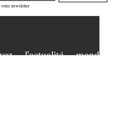
votre newsletter
vez l'actualité mondiale
 votre messagerie et restez
premières loges de l'info!
nez-vous à notre newsletter
ns légales
Contact
 et
L'équipe