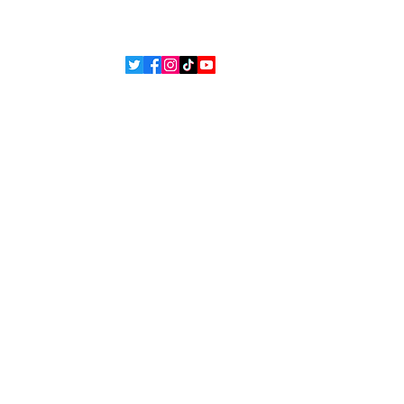
ons
ue de confidentialité
Politique de cookies
 Bsean Media TV