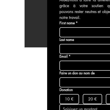
grâce à votre soutien q
économie mondiales
Enquête
pouvons rester neutres et objec
notre travail.
First name
*
Last name
Email
*
Faire un don au nom de
Donation
10 €
20 €