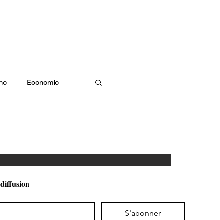
ne
Economie
Enquête d'idée
x olympiques Paris 2024
 diffusion
ivres
S'abonner