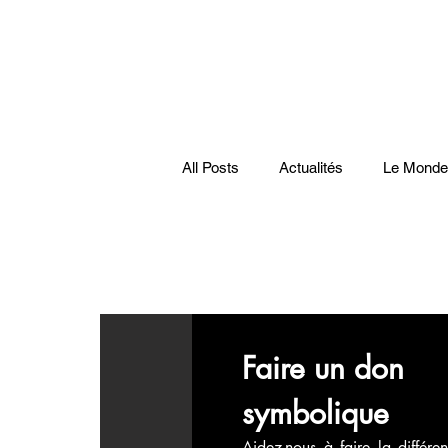
All Posts
Actualités
Le Monde
Santé
économie française
Musiques
Science
Pod
Faire un don 
symbolique
Disparitions
Actualités
Aidez-nous à faire la différen