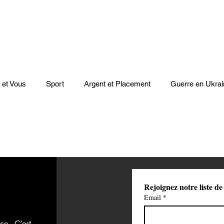
 et Vous
Sport
Argent et Placement
Guerre en Ukrai
Cinéma
Scènes
Le Monde et L'Afrique
Niger
casts
Mode
Coupe du monde Rugby
Lybie
Jeu
Rejoignez notre liste de
Email
*
Culture
Voyages
Climat
Vidéos
Le Monde des l
ce. C’est 