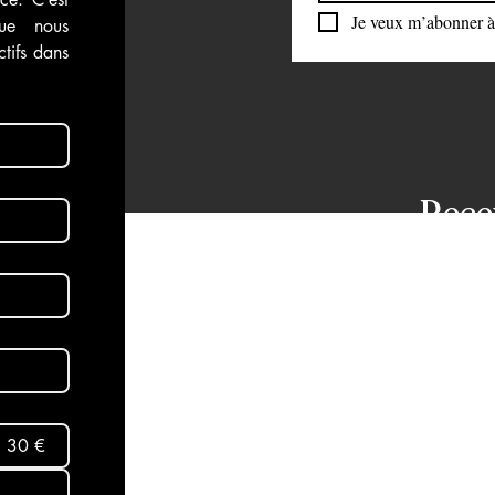
Je veux m’abonner à 
ue nous 
 vidéos
Attaque du Hamas contre Israël
tifs dans 
Rece
dans
aux 
Abon
30 €
Mentio
Termes