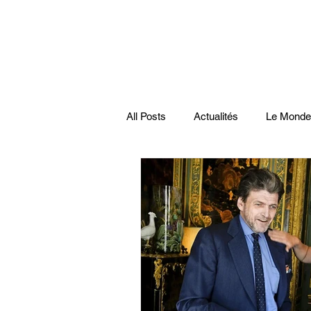
All Posts
Actualités
Le Monde
Santé
économie française
Musiques
Science
Pod
Disparitions
Actualités