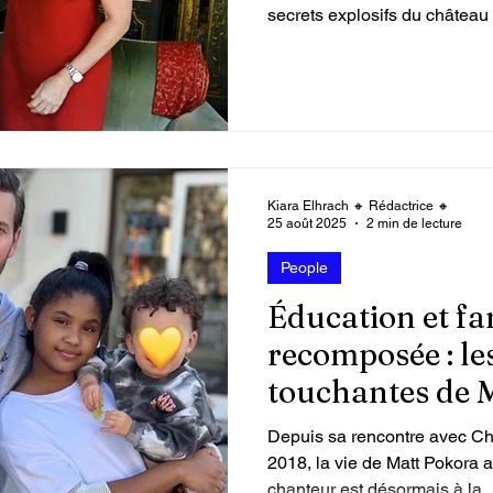
secrets explosifs du château
 vidéos
Attaque du Hamas contre Israël
Kiara Elhrach 🔸 Rédactrice 🔸
25 août 2025
2 min de lecture
People
Éducation et fa
recomposée : le
touchantes de M
suis un père fu
Depuis sa rencontre avec Chr
2018, la vie de Matt Pokora
chanteur est désormais à la..