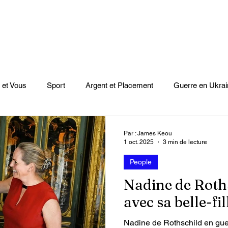
 et Vous
Sport
Argent et Placement
Guerre en Ukrai
Cinéma
Scènes
Le Monde et L'Afrique
Niger
Par : James Keou
1 oct. 2025
3 min de lecture
People
casts
Mode
Coupe du monde Rugby
Lybie
Jeu
Nadine de Roths
avec sa belle-fi
Culture
Voyages
Climat
Vidéos
Le Monde des l
Nadine de Rothschild en guerr