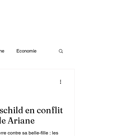
ne
Economie
Enquête d'idée
x olympiques Paris 2024
child en conflit
lle Ariane
ivres
e contre sa belle-fille : les