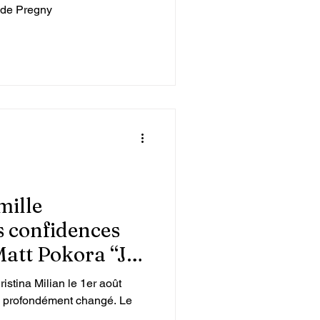
 de Pregny
mille
s confidences
att Pokora “Je
n mais exigeant”
istina Milian le 1er août
 a profondément changé. Le
.