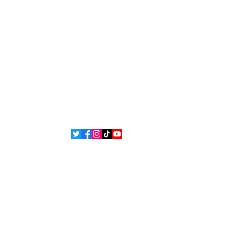
premières loges de l'info!
nez-vous à notre newsletter
ns légales
Contact
 et
L'équipe
ons
ue de confidentialité
Politique de cookies
 Bsean Media TV