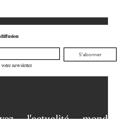
 diffusion
S'abonner
votre newsletter
vez l'actualité mondiale
 votre messagerie et restez