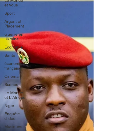
Le Monde
et Vous
Sport
Argent et
Placement
Guerre en
Ukraine
Economie
Santé
économie
française
Cinéma
Scènes
Le Monde
et L'Afrique
Niger
Enquête
d'idée
Musiques