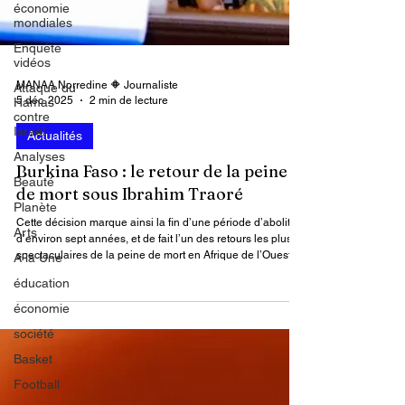
économie
mondiales
Enquête
vidéos
Attaque du
Hamas
contre
Israël
MANAA Norredine 🔶 Journaliste
5 déc. 2025
2 min de lecture
Analyses
Beauté
Actualités
Planète
Burkina Faso : le retour de la peine
Arts
de mort sous Ibrahim Traoré
A la Une
Cette décision marque ainsi la fin d’une période d’abolition
éducation
d’environ sept années, et de fait l’un des retours les plus
spectaculaires de la peine de mort en Afrique de l’Ouest.
économie
société
Basket
Football