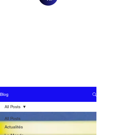
Blog
All Posts
All Posts
Actualités