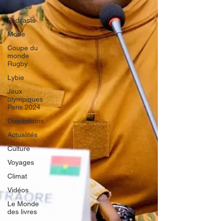
Science
Podcasts
Mode
Coupe du
monde
Rugby
Lybie
Jeux
olympiques
Paris 2024
Disparitions
Actualités
Culture
Voyages
Climat
Vidéos
Le Monde
des livres