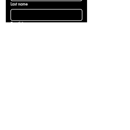
pouvons rester neutres et objectifs 
dans notre travail.
First name
*
Last name
Email
*
Faire un don au nom de
Donation
10 €
20 €