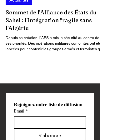
MANAA Norredine 🔶 Journaliste
28 nov. 2025
3 min de lecture
Actualités
Sommet de l’Alliance des États du
Sahel : l’intégration fragile sans
l’Algérie
Depuis sa création, l’AES a mis la sécurité au centre de
ses priorités. Des opérations militaires conjointes ont été
lancées pour contenir les groupes armés et terroristes qui
sévissent dans le Sahel, notamment au Mali, au Burkina
Faso et au Niger.
Rejoignez notre liste de diffusion