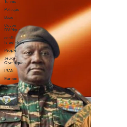
Tennis
Politique
Boxe
Coupe
D'Afrique
conflit
Israël -Iran
People
Jeux
Olympiques
IRAN
Europe
France
Gaza
Faits divers