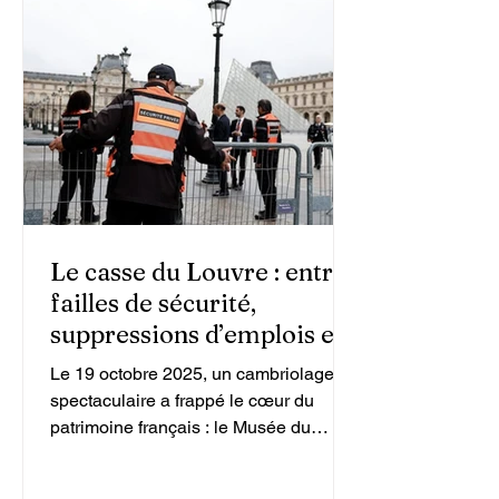
Le casse du Louvre : entre
failles de sécurité,
suppressions d’emplois et
hypothèse d’une
Le 19 octobre 2025, un cambriolage
implication étrangère
spectaculaire a frappé le cœur du
patrimoine français : le Musée du
Louvre, symbole mondial de la culture,
a été la cible d’un vol d’une audace