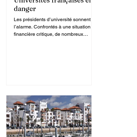
Universités françaises en
danger
Les présidents d’université sonnent
l’alarme. Confrontés à une situation
financière critique, de nombreux
établissements d’enseignement
supérieur en France se trouvent dans
ce qu’ils qualifient d’« urgence absolue
». Selon leurs représentants, cette
crise menace non seulement le
fonctionnement quotidien des
universités, mais également la qualité
de l’enseignement et de la recherche.