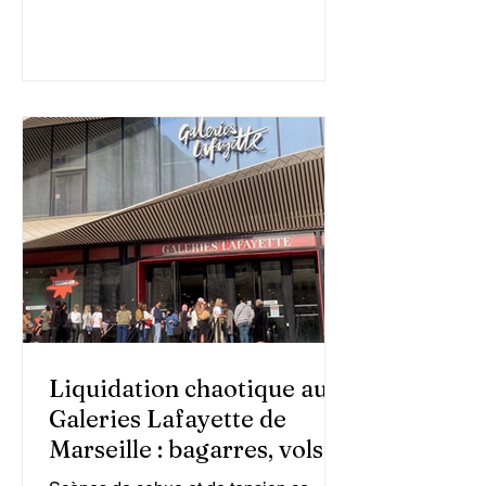
inédite
Liquidation chaotique aux
Galeries Lafayette de
Marseille : bagarres, vols et
fermeture d’urgence