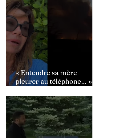
semé la panique dans son
équipe
« Entendre sa mère
pleurer au téléphone… » :
Ingrid Chauvin
bouleversée par les
incendies du Cap-Ferret,
son témoignage poignant