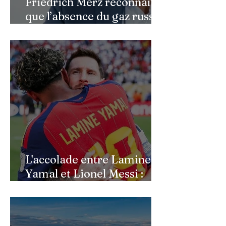
Friedrich Merz reconnaît
que l’absence du gaz russe
continue de peser sur
l’économie allemande
L'accolade entre Lamine
Yamal et Lionel Messi :
l'image d'un passage de
témoin après le sacre de
l'Espagne