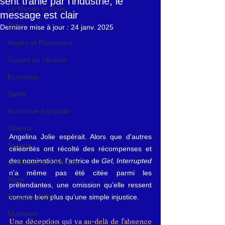
sent trahie par l'industrie, le
Le Monde et Vous
message est clair
Sport
Dernière mise à jour :
24 janv. 2025
Argent et Placement
Guerre en Ukraine
Economie
Santé
économie française
Cinéma
Angelina Jolie espérait. Alors que d'autres 
Scènes
célébrités ont récolté des récompenses et 
des nominations, l'actrice de 
Girl, Interrupted
Le Monde et L'Afrique
n'a même pas été citée parmi les 
Niger
prétendantes, une omission qu’elle ressent 
Enquête d'idée
comme bien plus qu’une simple injustice.
Musiques
Une déception qui va au-delà de l'absence 