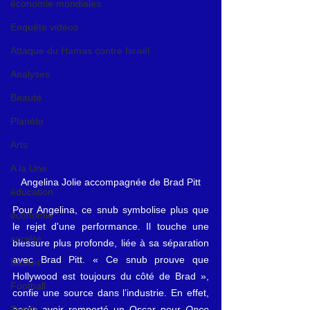
économie mondiales
Enquête vidéos
Attaque du Hamas contre Israël
Analyses
Beauté
Planète
Arts
A la Une
Angelina Jolie accompagnée de Brad Pitt
éducation
Pour Angelina, ce snub symbolise plus que 
économie
le rejet d'une performance. Il touche une 
société
blessure plus profonde, liée à sa séparation 
avec Brad Pitt. « Ce snub prouve que 
Basket
Hollywood est toujours du côté de Brad », 
Football
confie une source dans l’industrie. En effet, 
après avoir remporté un Oscar pour 
Once 
Tennis