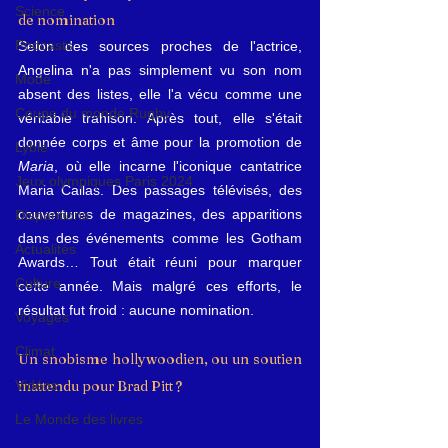
Science
de nomination
Podcasts
Selon des sources proches de l'actrice, 
Angelina n'a pas simplement vu son nom 
Mode
absent des listes, elle l'a vécu comme une 
Coupe du monde Rugby
véritable trahison. Après tout, elle s'était 
donnée corps et âme pour la promotion de 
Lybie
Maria
, où elle incarne l'iconique cantatrice 
Jeux olympiques Paris 2024
Maria Callas. Des passages télévisés, des 
couvertures de magazines, des apparitions 
Disparitions
dans des événements comme les Gotham 
Actualités
Awards… Tout était réuni pour marquer 
Culture
cette année. Mais malgré ces efforts, le 
résultat fut froid : aucune nomination.
Voyages
Climat
Un snobisme hollywoodien, ou un soutien 
inattendu pour Brad Pitt ?
Vidéos
Le Monde des livres