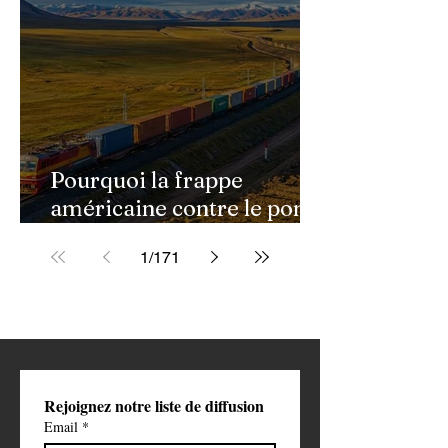
Pourquoi la frappe
américaine contre le pont
de Golestan pourrait
1
/
171
ouvrir une nouvelle phase
de la guerre contre l'Iran
Rejoignez notre liste de diffusion
Email
*