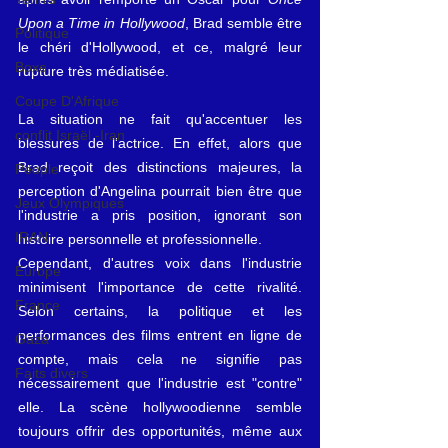
Upon a Time in Hollywood
, Brad semble être 
Politique
le chéri d'Hollywood, et ce, malgré leur 
Boxe
rupture très médiatisée.
Coupe D'Afrique
La situation ne fait qu'accentuer les 
conflit Israël -Iran
blessures de l'actrice. En effet, alors que 
Brad reçoit des distinctions majeures, la 
People
perception d'Angelina pourrait bien être que 
Jeux Olympiques
l'industrie a pris position, ignorant son 
IRAN
histoire personnelle et professionnelle.
Cependant, d'autres voix dans l'industrie 
Europe
minimisent l'importance de cette rivalité. 
France
Selon certains, la politique et les 
performances des films entrent en ligne de 
Gaza
compte, mais cela ne signifie pas 
Faits divers
nécessairement que l'industrie est "contre" 
elle. La scène hollywoodienne semble 
toujours offrir des opportunités, même aux 