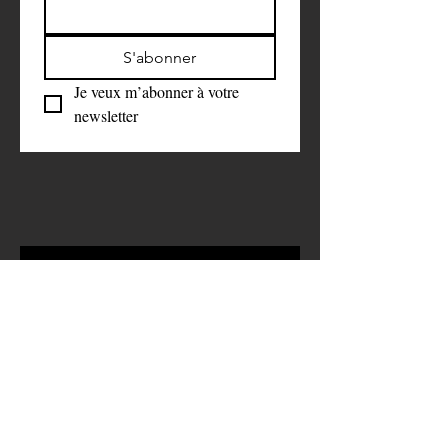
S'abonner
Je veux m’abonner à votre 
newsletter
Faire un don 
symbolique
Aidez-nous à faire la différence. 
C’est grâce à votre soutien que nous 
pouvons rester neutres et objectifs 
dans notre travail.