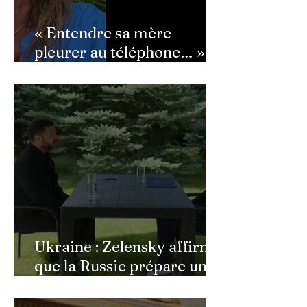
« Entendre sa mère
pleurer au téléphone… » :
Ingrid Chauvin
bouleversée par les
incendies du Cap-Ferret,
son témoignage poignant
Ukraine : Zelensky affirme
que la Russie prépare une
vaste mobilisation
militaire à l'automne