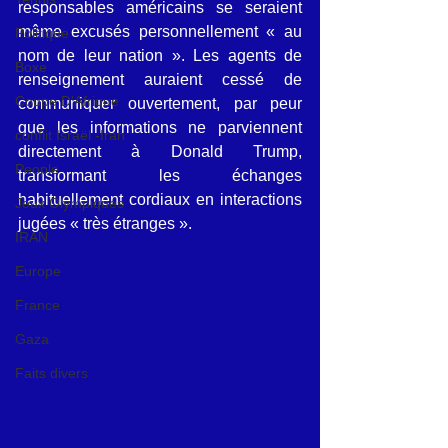
responsables américains se seraient 
même excusés personnellement « au 
Politique
nom de leur nation ». Les agents de 
Boxe
renseignement auraient cessé de 
Coupe D'Afrique
communiquer ouvertement, par peur 
que les informations ne parviennent 
conflit Israël -Iran
directement à Donald Trump, 
People
transformant les échanges 
habituellement cordiaux en interactions 
Jeux Olympiques
jugées « très étranges ».
IRAN
Europe
France
Gaza
Faits divers