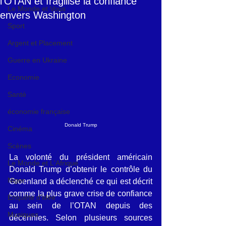
l’OTAN et fragilise la confiance
Le Monde et Vous
envers Washington
Sport
Argent et Placement
Guerre en Ukraine
Economie
Santé
économie française
Donald Trump
Cinéma
Scènes
La volonté du président américain 
Le Monde et L'Afrique
Donald Trump d’obtenir le contrôle du 
Niger
Groenland a déclenché ce qui est décrit 
comme la plus grave crise de confiance 
Enquête d'idée
au sein de l’OTAN depuis des 
Musiques
décennies. Selon plusieurs sources 