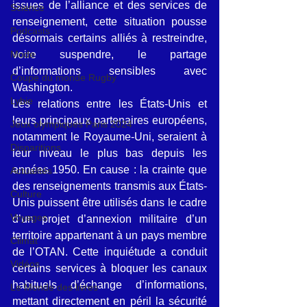
issues de l’alliance et des services de 
Science
renseignement, cette situation pousse 
Podcasts
désormais certains alliés à restreindre, 
Mode
voire suspendre, le partage 
d’informations sensibles avec 
Coupe du monde Rugby
Washington.
Lybie
Les relations entre les États-Unis et 
leurs principaux partenaires européens, 
Jeux olympiques Paris 2024
notamment le Royaume-Uni, seraient à 
Disparitions
leur niveau le plus bas depuis les 
années 1950. En cause : la crainte que 
Actualités
des renseignements transmis aux États-
Culture
Unis puissent être utilisés dans le cadre 
Voyages
d’un projet d’annexion militaire d’un 
territoire appartenant à un pays membre 
Climat
de l’OTAN. Cette inquiétude a conduit 
Vidéos
certains services à bloquer les canaux 
habituels d’échange d’informations, 
Le Monde des livres
mettant directement en péril la sécurité 