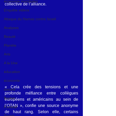
économie mondiales
collective de l’alliance.
Enquête vidéos
Attaque du Hamas contre Israël
Analyses
Beauté
Planète
Arts
A la Une
éducation
économie
« Cela crée des tensions et une 
société
profonde méfiance entre collègues 
Basket
européens et américains au sein de 
l’OTAN », confie une source anonyme 
Football
de haut rang. Selon elle, certains 
Tennis