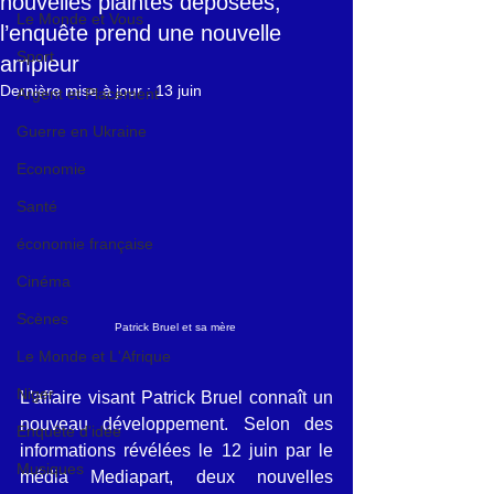
nouvelles plaintes déposées,
Le Monde et Vous
l’enquête prend une nouvelle
Sport
ampleur
Dernière mise à jour :
13 juin
Argent et Placement
Guerre en Ukraine
Economie
Santé
économie française
Cinéma
Scènes
Patrick Bruel et sa mère 
Le Monde et L'Afrique
Niger
L'affaire visant Patrick Bruel connaît un 
nouveau développement. Selon des 
Enquête d'idée
informations révélées le 12 juin par le 
Musiques
média Mediapart, deux nouvelles 