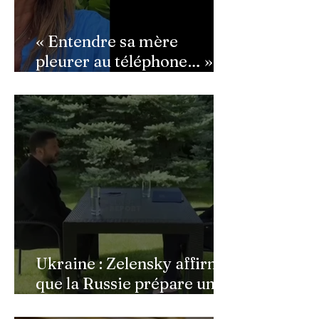
« Entendre sa mère
pleurer au téléphone… » :
Ingrid Chauvin
bouleversée par les
incendies du Cap-Ferret,
son témoignage poignant
Ukraine : Zelensky affirme
que la Russie prépare une
vaste mobilisation