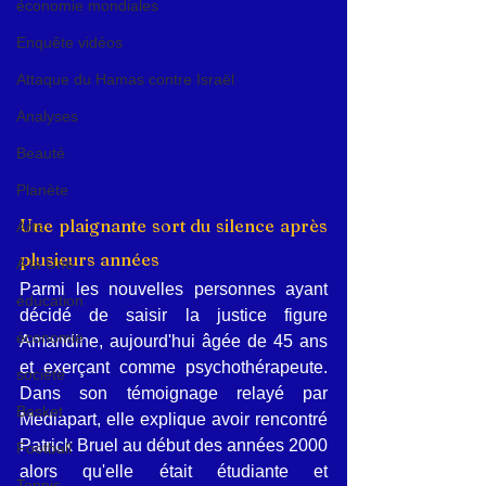
économie mondiales
Enquête vidéos
Attaque du Hamas contre Israël
Analyses
Beauté
Planète
Une plaignante sort du silence après 
Arts
plusieurs années
A la Une
Parmi les nouvelles personnes ayant 
éducation
décidé de saisir la justice figure 
économie
Amandine, aujourd'hui âgée de 45 ans 
et exerçant comme psychothérapeute. 
société
Dans son témoignage relayé par 
Basket
Mediapart, elle explique avoir rencontré 
Patrick Bruel au début des années 2000 
Football
alors qu'elle était étudiante et 
Tennis