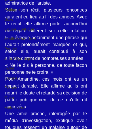
admiratrice de l'artiste.
Politique
Selon son récit, plusieurs rencontres 
auraient eu lieu au fil des années. Avec 
Boxe
le recul, elle affirme porter aujourd'hui 
Coupe D'Afrique
un regard différent sur cette relation. 
Elle évoque notamment une phrase qui 
conflit Israël -Iran
l'aurait profondément marquée et qui, 
People
selon elle, aurait contribué à son 
silence durant de nombreuses années :
Jeux Olympiques
« Ne le dis à personne, de toute façon 
IRAN
personne ne te croira. »
Europe
Pour Amandine, ces mots ont eu un 
impact durable. Elle affirme qu'ils ont 
France
nourri le doute et retardé sa décision de 
Gaza
parler publiquement de ce qu'elle dit 
avoir vécu.
Faits divers
Une amie proche, interrogée par le 
média d'investigation, explique avoir 
toujours ressenti un malaise autour de 