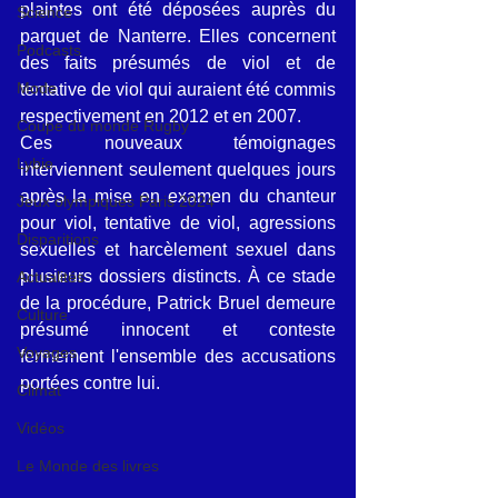
plaintes ont été déposées auprès du 
Science
parquet de Nanterre. Elles concernent 
Podcasts
des faits présumés de viol et de 
Mode
tentative de viol qui auraient été commis 
respectivement en 2012 et en 2007.
Coupe du monde Rugby
Ces nouveaux témoignages 
Lybie
interviennent seulement quelques jours 
après la mise en examen du chanteur 
Jeux olympiques Paris 2024
pour viol, tentative de viol, agressions 
Disparitions
sexuelles et harcèlement sexuel dans 
plusieurs dossiers distincts. À ce stade 
Actualités
de la procédure, Patrick Bruel demeure 
Culture
présumé innocent et conteste 
Voyages
fermement l'ensemble des accusations 
portées contre lui.
Climat
Vidéos
Le Monde des livres