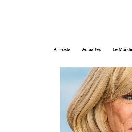
All Posts
Actualités
Le Monde
Santé
économie française
Musiques
Science
Pod
Disparitions
Actualités