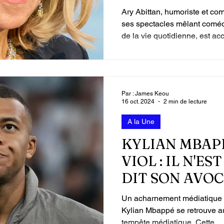
Ary Abittan, humoriste et co
 vidéos
Attaque du Hamas contre Israël
ses spectacles mêlant coméd
de la vie quotidienne, est ac
plusieurs plaignantes, ce qui
de certaines de ses représen
Par : James Keou
16 oct. 2024
2 min de lecture
A la Une
KYLIAN MBAP
VIOL : IL N'ES
DIT SON AVO
Un acharnement médiatique injuste ? La ru
Kylian Mbappé se retrouve a
tempête médiatique. Cette...