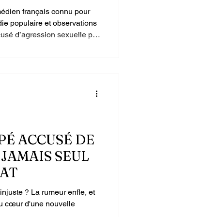
médien français connu pour
ie populaire et observations
cusé d’agression sexuelle par
 a provoqué des interruptions
tations. L
PÉ ACCUSÉ DE
T JAMAIS SEUL
CAT
meur enfle, et
u cœur d'une nouvelle