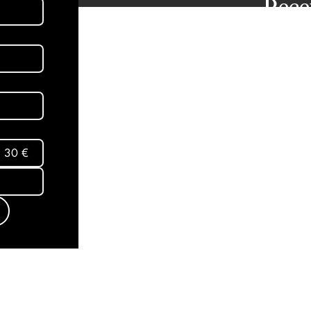
Rece
dans
aux 
Abon
30 €
Mentio
Termes
conditi
Politiq
© 2025