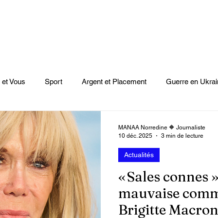
 et Vous
Sport
Argent et Placement
Guerre en Ukrai
Cinéma
Scènes
Le Monde et L'Afrique
Niger
MANAA Norredine 🔶 Journaliste
10 déc. 2025
3 min de lecture
Actualités
casts
Mode
Coupe du monde Rugby
Lybie
Jeu
« Sales connes » 
mauvaise comm
Culture
Voyages
Climat
Vidéos
Le Monde des l
Brigitte Macro