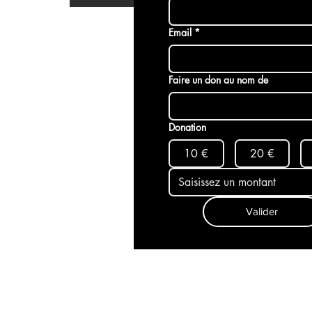
Email
*
Faire un don au nom de
Donation
10 €
20 €
Valider