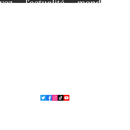
vez l'actualité mondiale
 votre messagerie et restez
premières loges de l'info!
nez-vous à notre newsletter
ns légales
Contact
 et
L'équipe
ons
ue de confidentialité
Politique de cookies
 Bsean Media TV