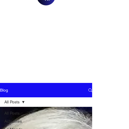
Blog
All Posts
All Posts
Actualités