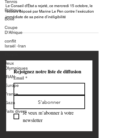
son inéligibilité confirmée, l'avenir
Tennis
politique en suspens
Politique
Boxe
Le Conseil d'État a rejeté, ce mercredi 15 octobre, le
recours déposé par Marine Le Pen contre l’exécution
Coupe
immédiate de sa peine d’inéligibilité
D'Afrique
conflit
Israël -Iran
People
Jeux
Olympiques
IRAN
Rejoignez notre liste de diffusion
Europe
Email
*
France
Gaza
Faits divers
S'abonner
Je veux m’abonner à votre 
newsletter