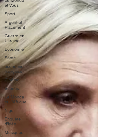
Le Monde
et Vous
Sport
Argent et
Placement
Guerre en
Ukraine
Economie
Santé
économie
française
Cinéma
Scènes
Le Monde
et L'Afrique
Niger
Enquête
d'idée
Musiques