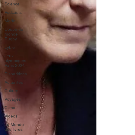
Science
Podcasts
Mode
Coupe du
monde
Rugby
Lybie
Jeux
olympiques
Paris 2024
Disparitions
Actualités
Culture
Voyages
Climat
Vidéos
Le Monde
des livres