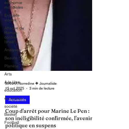
économie
mondiales
Enquête
vidéos
Attaque du
Hamas
contre
Israël
Analyses
Beauté
Planète
Arts
A la Une
éducation
MANAA Norredine 🔶 Journaliste
économie
15 oct. 2025
3 min de lecture
société
Actualités
Basket
Football
Coup d'arrêt pour Marine Le Pen :