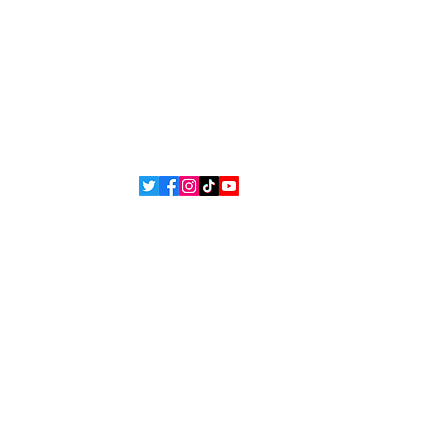
ns légales
Contact
 et
L'équipe
ons
ue de confidentialité
Politique de cookies
 Bsean Media TV