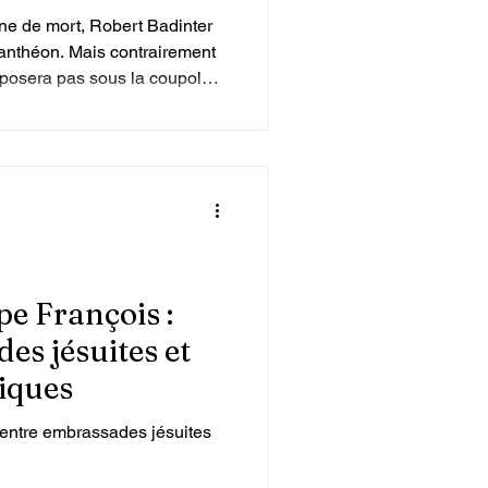
ine de mort, Robert Badinter
Panthéon. Mais contrairement
reposera pas sous la coupole
pe François :
es jésuites et
iques
 entre embrassades jésuites