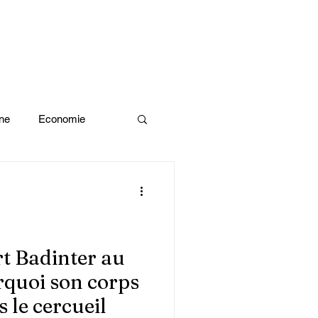
ne
Economie
Enquête d'idée
x olympiques Paris 2024
t Badinter au
rquoi son corps
ivres
 le cercueil