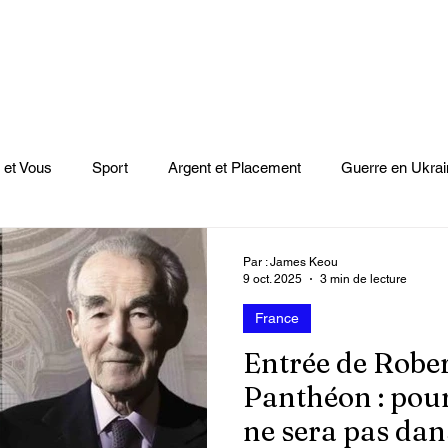
 et Vous
Sport
Argent et Placement
Guerre en Ukrai
Cinéma
Scènes
Le Monde et L'Afrique
Niger
Par : James Keou
9 oct. 2025
3 min de lecture
France
casts
Mode
Coupe du monde Rugby
Lybie
Jeu
Entrée de Rober
Panthéon : pou
Culture
Voyages
Climat
Vidéos
Le Monde des l
ne sera pas dans