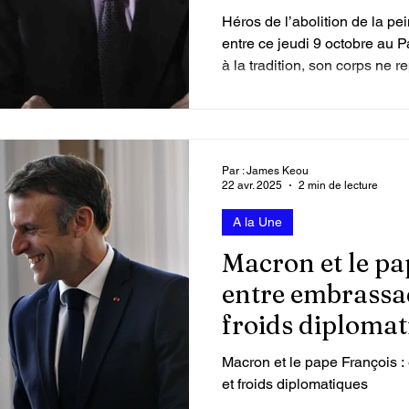
Héros de l’abolition de la pe
 vidéos
Attaque du Hamas contre Israël
entre ce jeudi 9 octobre au 
à la tradition, son corps ne 
du monument républicain.
Par : James Keou
22 avr. 2025
2 min de lecture
A la Une
Macron et le pa
entre embrassad
froids diplomat
Macron et le pape François :
et froids diplomatiques