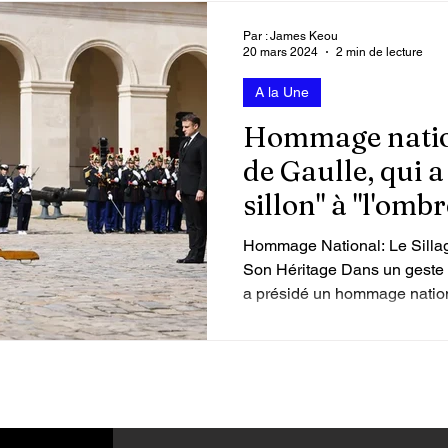
Par : James Keou
20 mars 2024
2 min de lecture
A la Une
Hommage nation
de Gaulle, qui a
sillon" à "l'omb
homme"
Hommage National: Le Sillag
Son Héritage Dans un geste
a présidé un hommage nation