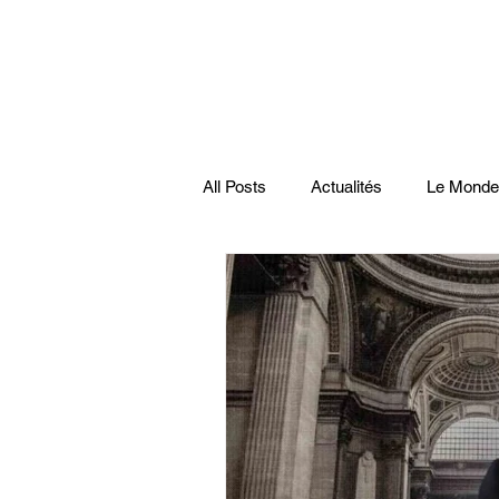
All Posts
Actualités
Le Monde
Santé
économie française
Musiques
Science
Pod
Disparitions
Actualités