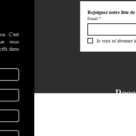
Rejoignez notre liste de
Email
*
ce. C’est 
Je veux m’abonner à 
ue nous 
tifs dans 
Rece
dans
aux 
Abon