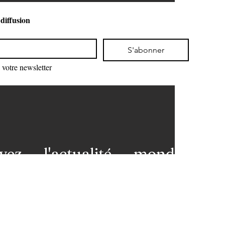
 diffusion
S'abonner
votre newsletter
vez l'actualité mondiale
 votre messagerie et restez
premières loges de l'info!
nez-vous à notre newsletter