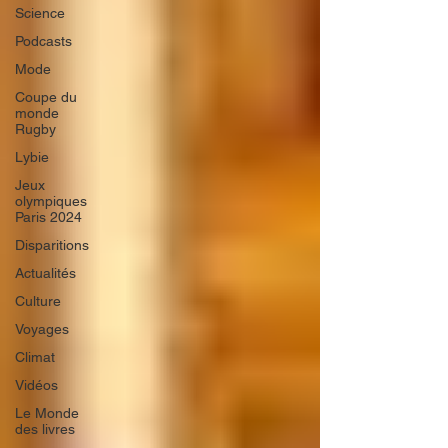
Science
Podcasts
Mode
Coupe du
monde
Rugby
Lybie
Jeux
olympiques
Paris 2024
Disparitions
Actualités
Culture
Voyages
Climat
Vidéos
Le Monde
des livres