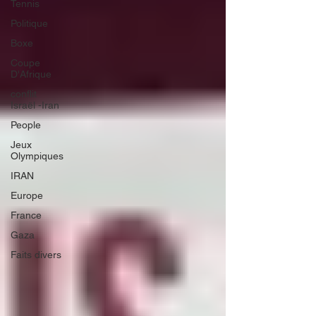
Tennis
Politique
Boxe
Coupe
D'Afrique
conflit
Israël -Iran
People
Jeux
Olympiques
IRAN
Europe
France
Gaza
Faits divers