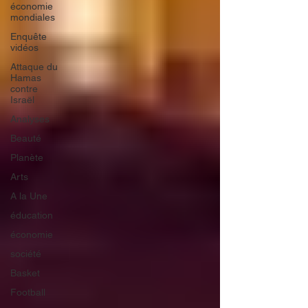
économie
mondiales
Enquête
vidéos
Attaque du
Hamas
contre
Israël
Analyses
Beauté
Planète
Arts
A la Une
éducation
économie
société
Basket
Football