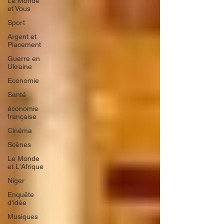
Le Monde
et Vous
Sport
Argent et
Placement
Guerre en
Ukraine
Economie
Santé
économie
française
Cinéma
Scènes
Le Monde
et L'Afrique
Niger
Enquête
d'idée
Musiques