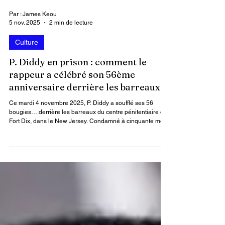
Par : James Keou
5 nov. 2025
2 min de lecture
Culture
P. Diddy en prison : comment le
rappeur a célébré son 56ème
anniversaire derrière les barreaux
Ce mardi 4 novembre 2025, P. Diddy a soufflé ses 56
bougies… derrière les barreaux du centre pénitentiaire de
Fort Dix, dans le New Jersey. Condamné à cinquante mois
de prison pour transport de personnes en vue de la
prostitution, l’artiste purge sa peine loin des paillettes du
show-business, comme le rapporte le média américain
People.