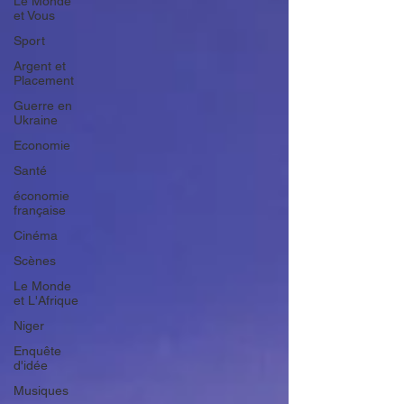
Le Monde
et Vous
Sport
Argent et
Placement
Guerre en
Ukraine
Economie
Santé
économie
française
Cinéma
Scènes
Le Monde
et L'Afrique
Niger
Enquête
d'idée
Musiques