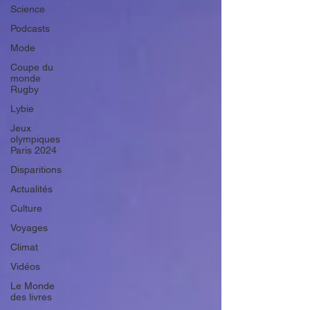
Science
Podcasts
Mode
Coupe du
monde
Rugby
Lybie
Jeux
olympiques
Paris 2024
Disparitions
Actualités
Culture
Voyages
Climat
Vidéos
Le Monde
des livres