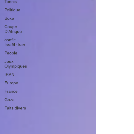
Tennis
Politique
Boxe
Coupe
D'Afrique
conflit
Israël -Iran
People
Jeux
Olympiques
IRAN
Europe
France
Gaza
Faits divers