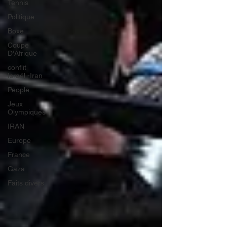
Tennis
Politique
Boxe
Coupe
D'Afrique
conflit
Israël -Iran
People
Jeux
Olympiques
IRAN
Europe
France
Gaza
Faits divers