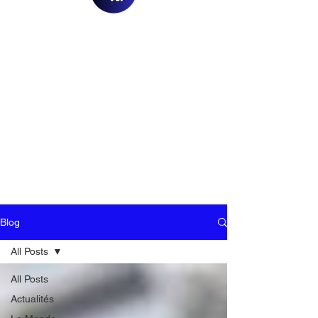
Blog
All Posts
All Posts
Actualités