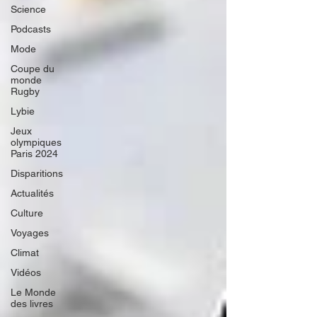
Science
Podcasts
Mode
Coupe du
monde
Rugby
Lybie
Jeux
olympiques
Paris 2024
Disparitions
Actualités
Culture
Voyages
Climat
Vidéos
Le Monde
des livres