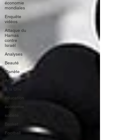
économie
mondiales
Enquête
vidéos
Attaque du
Hamas
contre
Israël
Analyses
Beauté
Planète
Arts
A la Une
éducation
économie
société
Basket
Football