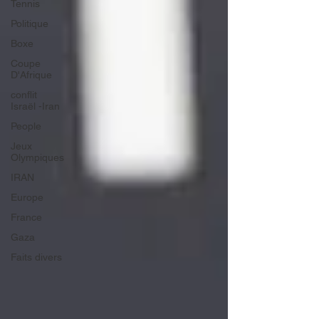
Tennis
Politique
Boxe
Coupe
D'Afrique
conflit
Israël -Iran
People
Jeux
Olympiques
IRAN
Europe
France
Gaza
Faits divers