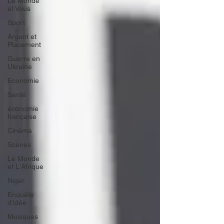
Le Monde
et Vous
Sport
Argent et
Placement
Guerre en
Ukraine
Economie
Santé
économie
française
Cinéma
Scènes
Le Monde
et L'Afrique
Niger
Enquête
d'idée
Musiques