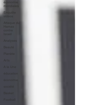
économie
mondiales
Enquête
vidéos
Attaque du
Hamas
contre
Israël
Analyses
Beauté
Planète
Arts
A la Une
éducation
économie
société
Basket
Football