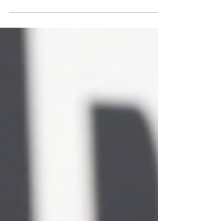
Kim Kardashian reste silencieuse face à la rupture de
Kanye et Bianca pour protéger ses enfants des réactions
imprévisibles de son ex-mari.