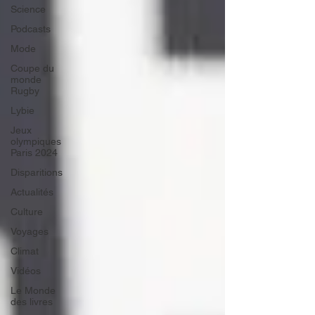
Science
Podcasts
Mode
Coupe du
monde
Rugby
Lybie
Jeux
olympiques
Paris 2024
Disparitions
Actualités
Culture
Voyages
Climat
Vidéos
Le Monde
des livres