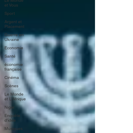
Le Monde
et Vous
Sport
Argent et
Placement
Guerre en
Ukraine
Economie
Santé
économie
française
Cinéma
Scènes
Le Monde
et L'Afrique
Niger
Enquête
d'idée
Musiques