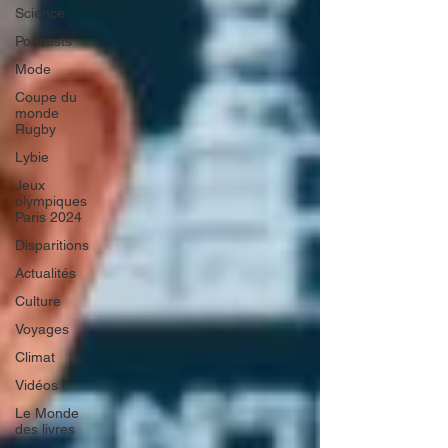
Science
Podcasts
Mode
Coupe du
monde
Rugby
Lybie
Jeux
olympiques
Paris 2024
Disparitions
Actualités
Culture
Voyages
Climat
Vidéos
Le Monde
des livres