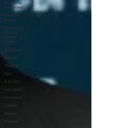
économie
mondiales
Enquête
vidéos
Attaque du
Hamas
contre
Israël
Analyses
Beauté
Planète
Arts
A la Une
éducation
économie
société
Basket
Football