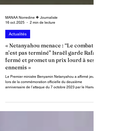
MANAA Norredine 🔶 Journaliste
16 oct. 2025
2 min de lecture
Actualités
« Netanyahou menace : “Le combat
n’est pas terminé” Israël garde Rafah
fermé et promet un prix lourd à ses
ennemis »
Le Premier ministre Benyamin Netanyahou a affirmé jeudi,
lors de la commémoration officielle du deuxième
anniversaire de l’attaque du 7 octobre 2023 par le Hamas,
que « le combat n’est pas terminé », se montrant inflexible
et déterminé