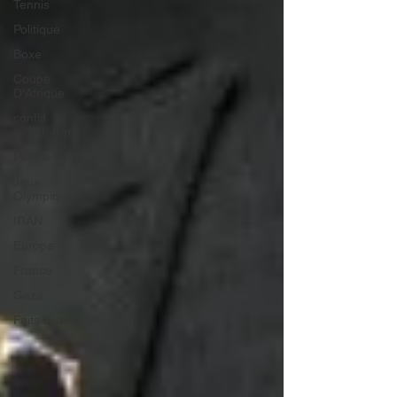
Tennis
Politique
Boxe
Coupe
D'Afrique
conflit
Israël -Iran
People
Jeux
Olympiques
IRAN
Europe
France
Gaza
Faits divers