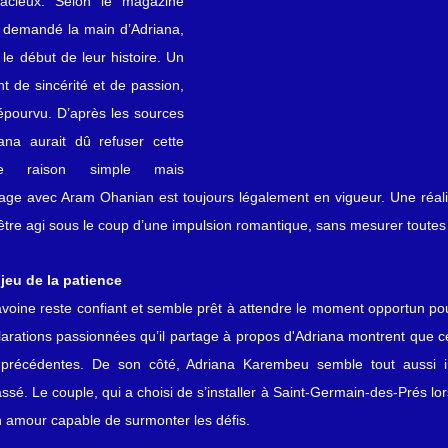
de franchir un cap audacieux. Selon le magazine 
t demandé la main d’Adriana, 
e début de leur histoire. Un 
t de sincérité et de passion, 
pourvu. D’après les sources 
na aurait dû refuser cette 
ne raison simple mais 
age avec Aram Ohanian est toujours légalement en vigueur. Une réalit
tre agi sous le coup d’une impulsion romantique, sans mesurer toutes l
jeu de la patience
voine reste confiant et semble prêt à attendre le moment opportun po
rations passionnées qu’il partage à propos d'Adriana montrent que cett
 précédentes. De son côté, Adriana Karembeu semble tout aussi in
ssé. Le couple, qui a choisi de s’installer à Saint-Germain-des-Prés lors
un amour capable de surmonter les défis.