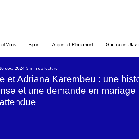
 et Vous
Sport
Argent et Placement
Guerre en Ukrai
20 déc. 2024
3 min de lecture
Cinéma
Scènes
Le Monde et L'Afrique
Niger
e et Adriana Karembeu : une histo
ense et une demande en mariage
casts
Mode
Coupe du monde Rugby
Lybie
Jeu
nattendue
Culture
Voyages
Climat
Vidéos
Le Monde des l