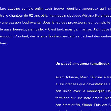
rc Lavoine semble enfin avoir trouvé l’équilibre amoureux qu’il che
tre le chanteur de 62 ans et la mannequin slovaque Adriana Karembeu,
 une passion foudroyante. Sous le feu des projecteurs, leur complicité 
té aussi heureux, s’emballe. « C’est tard, mais ça m’arrive. J’ai trouvé 
vec émotion. Pourtant, derrière ce bonheur évident se cachent des ombr
lues.
Un passé amoureux tumultueux 
Avant Adriana, Marc Lavoine a tra
aussi intenses que dévastatrices. 
son union avec la mannequin Deni
terminée sur une note amère, bien qu
son premier fils, Simon. Puis vint S