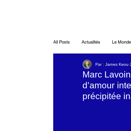
All Posts
Actualités
Le Monde
Par : James Keou
Santé
économie française
Marc Lavoin
d’amour int
Musiques
Science
Pod
précipitée i
Disparitions
Actualités