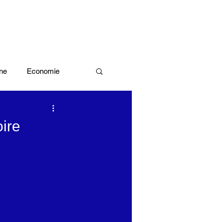
ne
Economie
Enquête d'idée
ire
x olympiques Paris 2024
ivres