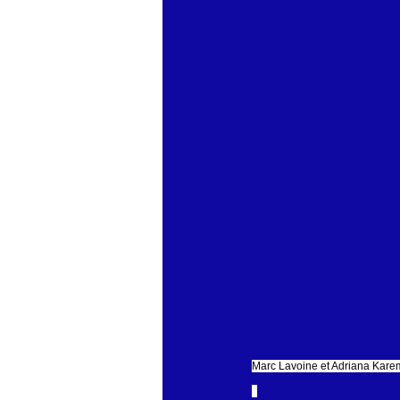
économie mondiales
Enquête
Marc Lavoine et Adriana Karembeu