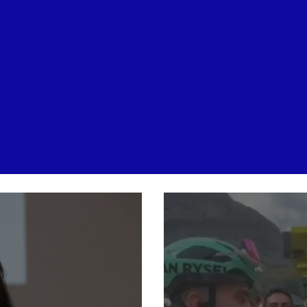
Paul Seixas gêné après une
« En