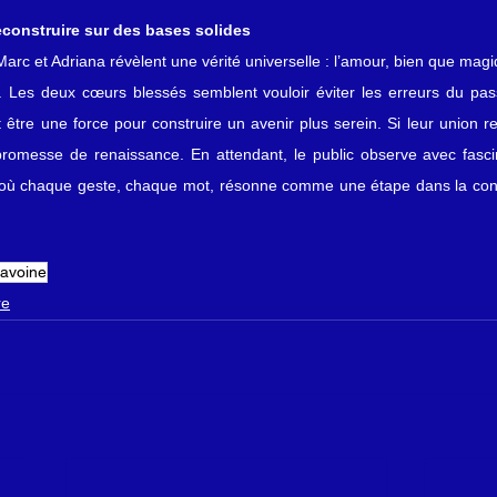
econstruire sur des bases solides
Marc et Adriana révèlent une vérité universelle : l’amour, bien que mag
. Les deux cœurs blessés semblent vouloir éviter les erreurs du pas
tre une force pour construire un avenir plus serein. Si leur union re
omesse de renaissance. En attendant, le public observe avec fascina
où chaque geste, chaque mot, résonne comme une étape dans la con
avoine
re