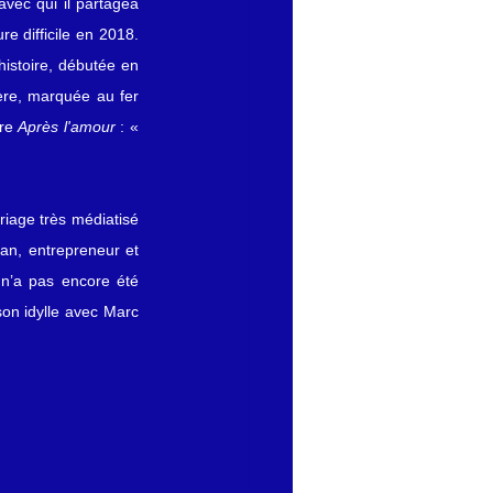
vec qui il partagea 
 difficile en 2018. 
histoire, débutée en 
ère, marquée au fer 
re 
Après l'amour
 : « 
age très médiatisé 
an, entrepreneur et 
 n’a pas encore été 
on idylle avec Marc 