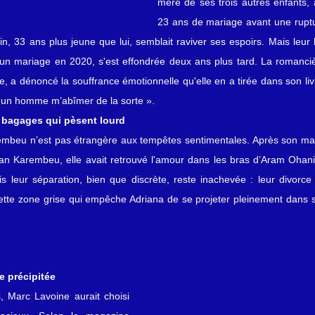
mère de ses trois autres enfants, a
23 ans de mariage avant une rupture
pin, 33 ans plus jeune que lui, semblait raviver ses espoirs. Mais leur 
ar un mariage en 2020, s'est effondrée deux ans plus tard. La romanci
, a dénoncé la souffrance émotionnelle qu'elle en a tirée dans son liv
ai un homme m’abîmer de la sorte ».
 bagages qui pèsent lourd
embeu n’est pas étrangère aux tempêtes sentimentales. Après son mari
tian Karembeu, elle avait retrouvé l'amour dans les bras d’Aram Ohani
is leur séparation, bien que discrète, reste inachevée : leur divorce
 cette zone grise qui empêche Adriana de se projeter pleinement dans s
 précipitée
 Marc Lavoine aurait choisi 