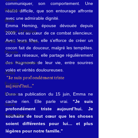
communiquer, son comportement. Une 
Politique
réalité difficile, que son entourage affronte 
avec une admirable dignité.
Boxe
Emma Heming, épouse dévouée depuis 
Coupe D'Afrique
2009, est au cœur de ce combat silencieux. 
Avec leurs filles, elle s’efforce de créer un 
conflit Israël -Iran
cocon fait de douceur, malgré les tempêtes. 
People
Sur ses réseaux, elle partage régulièrement 
Jeux Olympiques
des fragments de leur vie, entre sourires 
volés et vérités douloureuses.
IRAN
 “Je suis profondément triste 
Europe
aujourd’hui…”
France
Dans sa publication du 15 juin, Emma ne 
cache rien. Elle parle vrai. 
“Je suis 
Gaza
profondément triste aujourd’hui. Je 
Faits divers
souhaite de tout cœur que les choses 
soient différentes pour lui… et plus 
légères pour notre famille.”