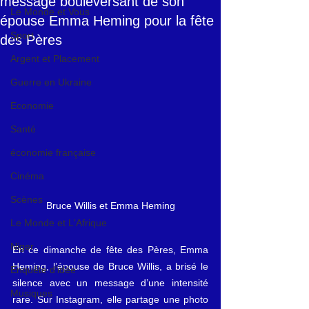
message bouleversant de son
Le Monde et Vous
épouse Emma Heming pour la fête
Sport
des Pères
Argent et Placement
Guerre en Ukraine
Economie
Santé
économie française
Cinéma
Scènes
Bruce Willis et Emma Heming
Le Monde et L'Afrique
Niger
En ce dimanche de fête des Pères, Emma 
Heming, l’épouse de Bruce Willis, a brisé le 
Enquête d'idée
silence avec un message d’une intensité 
Musiques
rare. Sur Instagram, elle partage une photo 