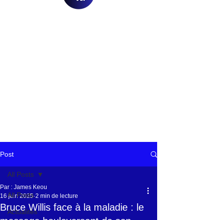
Post
All Posts
Par : James Keou
All Posts
16 juin 2025
2 min de lecture
Bruce Willis face à la maladie : le
Actualités