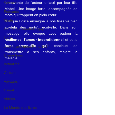
émouvante de l’acteur enlacé par leur fille 
Science
Mabel. Une image forte, accompagnée de 
Podcasts
mots qui frappent en plein cœur.
Mode
"Ce que Bruce enseigne à nos filles va bien 
au-delà des mots", écrit-elle. Dans son 
Coupe du monde Rugby
message, elle évoque avec pudeur la 
Lybie
résilience
, l’
amour inconditionnel
 et cette 
force tranquille
 qu’il continue de 
Jeux olympiques Paris 2024
transmettre à ses enfants, malgré la 
Disparitions
maladie.
Actualités
Culture
Voyages
Climat
Vidéos
Le Monde des livres