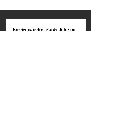
Rejoignez notre liste de diffusion
Email
*
S'abonner
Je veux m’abonner à votre 
newsletter
Faire un don 