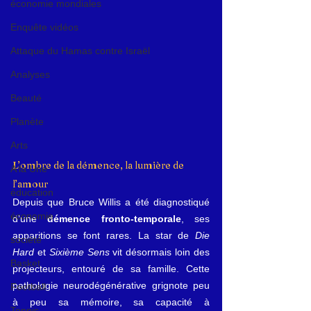
économie mondiales
Enquête vidéos
Attaque du Hamas contre Israël
Analyses
Beauté
Planète
Arts
L’ombre de la démence, la lumière de 
A la Une
l’amour
éducation
Depuis que Bruce Willis a été diagnostiqué 
économie
d’une 
démence fronto-temporale
, ses 
apparitions se font rares. La star de 
Die 
société
Hard
 et 
Sixième Sens
 vit désormais loin des 
Basket
projecteurs, entouré de sa famille. Cette 
pathologie neurodégénérative grignote peu 
Football
à peu sa mémoire, sa capacité à 
Tennis