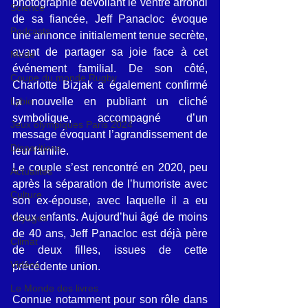
photographie dévoilant le ventre arrondi 
Science
de sa fiancée, Jeff Panacloc évoque 
Podcasts
une annonce initialement tenue secrète, 
avant de partager sa joie face à cet 
Mode
événement familial. De son côté, 
Coupe du monde Rugby
Charlotte Bizjak a également confirmé 
la nouvelle en publiant un cliché 
Lybie
symbolique, accompagné d’un 
Jeux olympiques Paris 2024
message évoquant l’agrandissement de 
Disparitions
leur famille.
Le couple s’est rencontré en 2020, peu 
Actualités
après la séparation de l’humoriste avec 
Culture
son ex-épouse, avec laquelle il a eu 
deux enfants. Aujourd’hui âgé de moins 
Voyages
de 40 ans, Jeff Panacloc est déjà père 
Climat
de deux filles, issues de cette 
Vidéos
précédente union.
Le Monde des livres
Connue notamment pour son rôle dans 