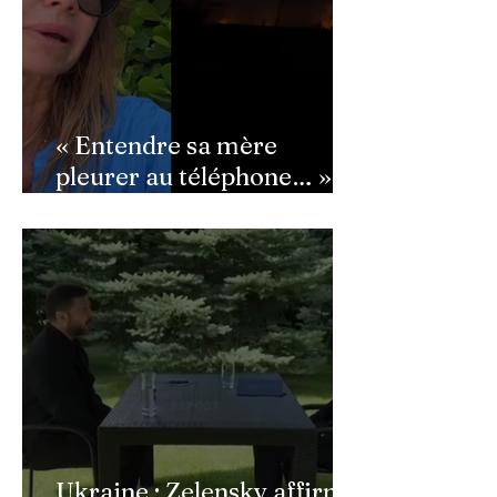
« Entendre sa mère
pleurer au téléphone… » :
Ingrid Chauvin
bouleversée par les
incendies du Cap-Ferret,
son témoignage poignant
Ukraine : Zelensky affirme