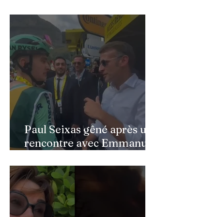
public » : Cynthia Sardou
répond aux critiques et
défend l’hommage rendu à
son père au Québec
Paul Seixas gêné après une
rencontre avec Emmanuel
Macron : ce détail qui a
semé la panique dans son
équipe