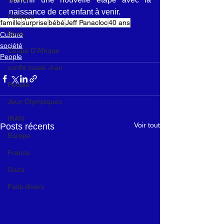
naissance de cet enfant à venir.
Politique
famille
surprise
bébé
Jeff Panacloc
40 ans
Boxe
Culture
société
Coupe D'Afrique
People
conflit Israël -Iran
People
Jeux Olympiques
IRAN
Voir tout
Posts récents
Europe
France
Gaza
Faits divers