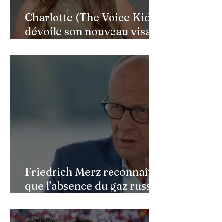
Charlotte (The Voice Kids)
dévoile son nouveau visage
après une reconstruction
faciale : une renaissance
bouleversante pour ses 16
ans
Friedrich Merz reconnaît
que l’absence du gaz russe
continue de peser sur
l’économie allemande