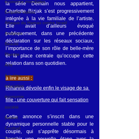
économie mondiales
la série Demain nous appartient, 
Charlotte Bizjak s’est progressivement 
Enquête vidéos
intégrée à la vie familiale de l’artiste. 
Attaque du Hamas contre Israël
Elle avait d’ailleurs évoqué 
publiquement, dans une précédente 
Analyses
déclaration sur les réseaux sociaux, 
Beauté
l’importance de son rôle de belle-mère 
Planète
et la place centrale qu’occupe cette 
relation dans son quotidien.
Arts
A la Une
à lire aussi : 
éducation
Rihanna dévoile enfin le visage de sa 
économie
fille : une couverture qui fait sensation
société
Cette annonce s’inscrit dans une 
Basket
dynamique personnelle stable pour le 
Football
couple, qui s’apprête désormais à 
franchir une nouvelle étape avec la 
Tennis