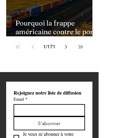
Pourquoi la frappe
américaine contre le pont
de Golestan pourrait
1
/
171
ouvrir une nouvelle phase
de la guerre contre l'Iran
Rejoignez notre liste de diffusion
Email
*
S'abonner
Je veux m’abonner à votre 