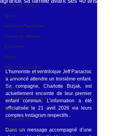
agrandit sa famille avant ses 40 ans
Le Monde et Vous
Sport
Argent et Placement
Guerre en Ukraine
Economie
Santé
économie française
L’humoriste et ventriloque Jeff Panacloc 
Cinéma
a annoncé attendre un troisième enfant. 
Sa compagne, Charlotte Bizjak, est 
Scènes
actuellement enceinte de leur premier 
Le Monde et L'Afrique
enfant commun. L’information a été 
officialisée le 21 avril 2026 via leurs 
Niger
comptes Instagram respectifs .
Enquête d'idée
Musiques
Dans un message accompagné d’une 