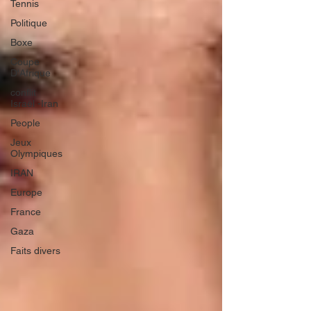
Tennis
Politique
Boxe
Coupe
D'Afrique
conflit
Israël -Iran
People
Jeux
Olympiques
IRAN
Europe
France
Gaza
Faits divers