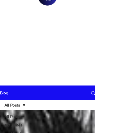
Blog
All Posts
All Posts
Actualités