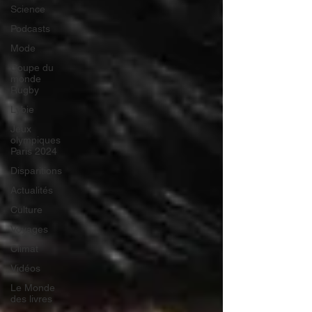
Science
Podcasts
Mode
Coupe du
monde
Rugby
Lybie
Jeux
olympiques
Paris 2024
Disparitions
Actualités
Culture
Voyages
Climat
Vidéos
Le Monde
des livres