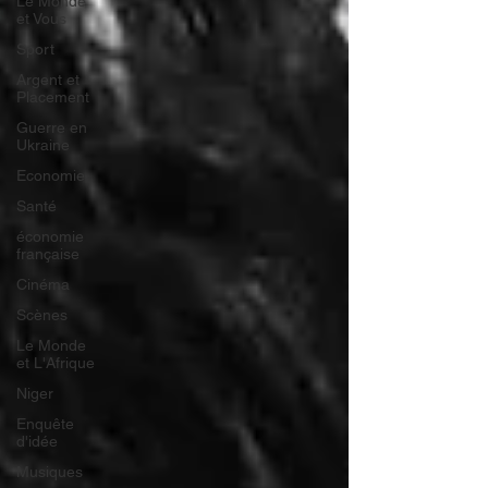
Le Monde
et Vous
Sport
Argent et
Placement
Guerre en
Ukraine
Economie
Santé
économie
française
Cinéma
Scènes
Le Monde
et L'Afrique
Niger
Enquête
d'idée
Musiques