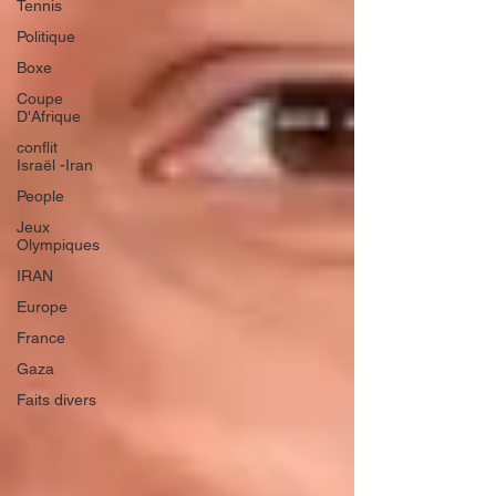
Tennis
Politique
Boxe
Coupe
D'Afrique
conflit
Israël -Iran
People
Jeux
Olympiques
IRAN
Europe
France
Gaza
Faits divers