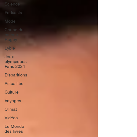
Science
Podcasts
Mode
Coupe du
monde
Rugby
Lybie
Jeux
olympiques
Paris 2024
Disparitions
Actualités
Culture
Voyages
Climat
Vidéos
Le Monde
des livres