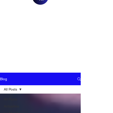
Blog
All Posts
All Posts
Actualités