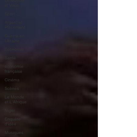
Le Monde
et Vous
Sport
Argent et
Placement
Guerre en
Ukraine
Economie
Santé
économie
française
Cinéma
Scènes
Le Monde
et L'Afrique
Niger
Enquête
d'idée
Musiques