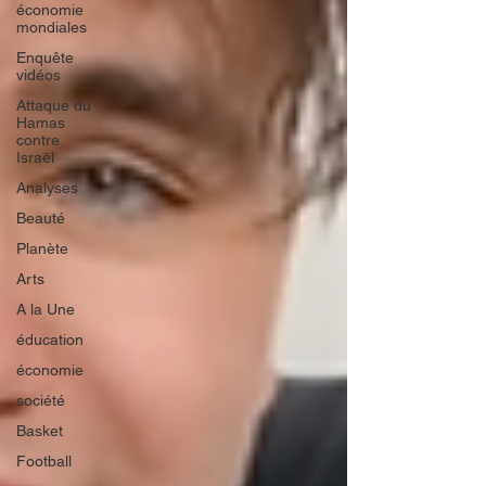
économie
mondiales
Enquête
vidéos
Attaque du
Hamas
contre
Israël
Analyses
Beauté
Planète
Arts
A la Une
éducation
économie
société
Basket
Football