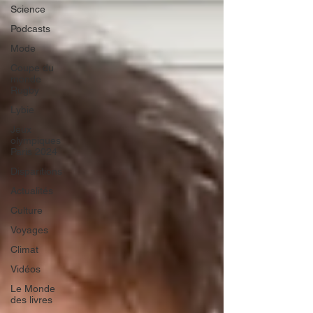
Science
Podcasts
Mode
Coupe du
monde
Rugby
Lybie
Jeux
olympiques
Paris 2024
Disparitions
Actualités
Culture
Voyages
Climat
Vidéos
Le Monde
des livres