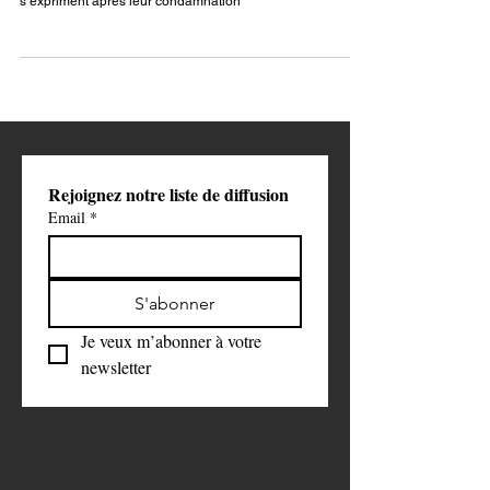
Affaire Eurochallenges : les parents de Swan et Néo
s’expriment après leur condamnation
Rejoignez notre liste de diffusion
Email
*
S'abonner
Je veux m’abonner à votre 
newsletter