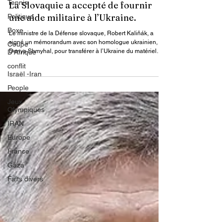
Tennis
Actualités
Politique
La Slovaquie a accepté de fournir
Boxe
une aide militaire à l’Ukraine.
Coupe
D'Afrique
Le ministre de la Défense slovaque, Robert Kaliňák, a
signé un mémorandum avec son homologue ukrainien,
conflit
Denys Shmyhal, pour transférer à l’Ukraine du matériel
Israël -Iran
d’ingénierie et de déminage, y compris cinq véhicules de
People
déminage Božena.
Jeux
Olympiques
IRAN
Europe
France
Gaza
Faits divers