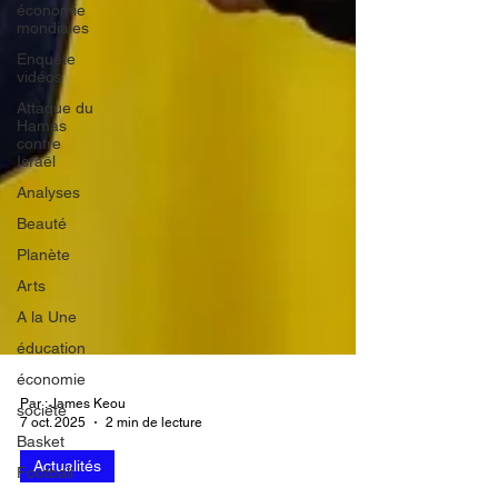
économie
mondiales
Enquête
vidéos
Attaque du
Hamas
contre
Israël
Analyses
Beauté
Planète
Arts
A la Une
éducation
économie
société
Basket
Par : James Keou
7 oct. 2025
2 min de lecture
Football