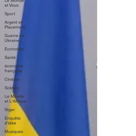
Le Monde
et Vous
Sport
Argent et
Placement
Guerre en
Ukraine
Economie
Santé
économie
française
Cinéma
Scènes
Le Monde
et L'Afrique
Niger
Enquête
d'idée
Musiques