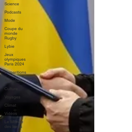
Science
Podcasts
Mode
Coupe du
monde
Rugby
Lybie
Jeux
olympiques
Paris 2024
Disparitions
Actualités
Culture
Voyages
Climat
Vidéos
Le Monde
des livres