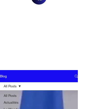
Blog
All Posts
All Posts
Actualités