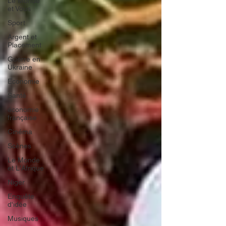
Le Monde
et Vous
Sport
Argent et
Placement
Guerre en
Ukraine
Economie
Santé
économie
française
Cinéma
Scènes
Le Monde
et L'Afrique
Niger
Enquête
d'idée
Musiques