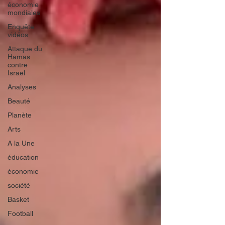
économie
mondiales
Enquête
vidéos
Attaque du
Hamas
contre
Israël
Analyses
Beauté
Planète
Arts
A la Une
éducation
économie
société
Basket
Football