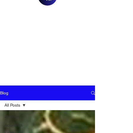
Blog
All Posts
All Posts
Actualités