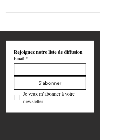
Arrestation choc à Roissy : Rym Renom, en larmes, clame
son innocence — “C’est injuste !”
Rejoignez notre liste de diffusion
Email
*
S'abonner
Je veux m’abonner à votre 
newsletter