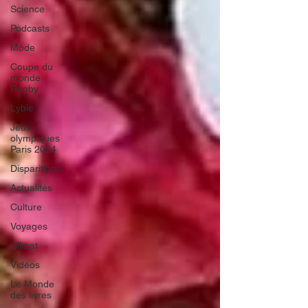
Science
Podcasts
Mode
Coupe du
monde
Rugby
Lybie
Jeux
olympiques
Paris 2024
Disparitions
Actualités
Culture
Voyages
Climat
Vidéos
Le Monde
des livres