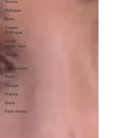
Tennis
Politique
Boxe
Coupe
D'Afrique
conflit
Israël -Iran
People
Jeux
Olympiques
IRAN
Europe
France
Gaza
Faits divers