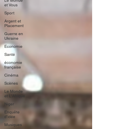
Le Monde
et Vous
Sport
Argent et
Placement
Guerre en
Ukraine
Economie
Santé
économie
française
Cinéma
Scènes
Le Monde
et L'Afrique
Niger
Enquête
d'idée
Musiques