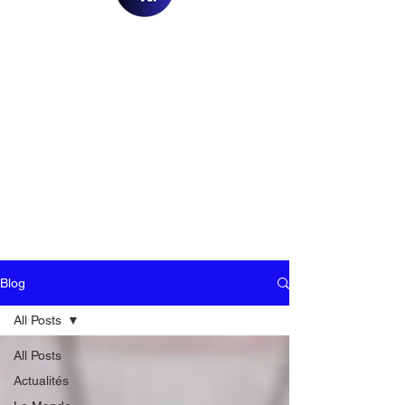
Blog
All Posts
All Posts
Actualités