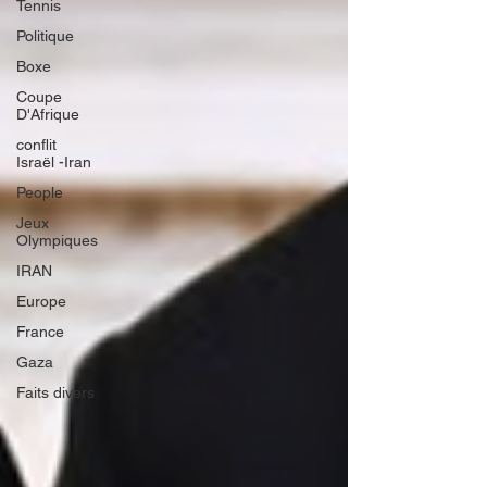
Tennis
Politique
Boxe
Coupe
D'Afrique
conflit
Israël -Iran
People
Jeux
Olympiques
IRAN
Europe
France
Gaza
Faits divers