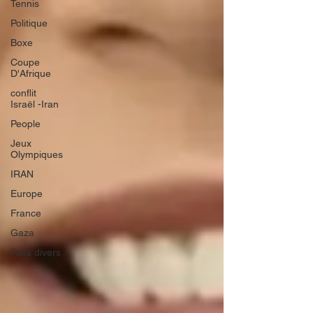
Tennis
Politique
Boxe
Coupe
D'Afrique
conflit
Israël -Iran
People
Jeux
Olympiques
IRAN
Europe
France
Gaza
Faits divers