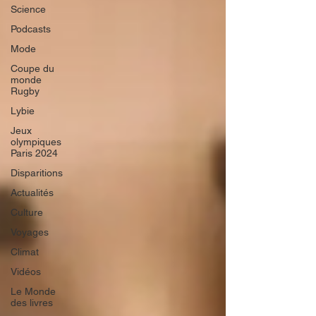
Science
Podcasts
Mode
Coupe du
monde
Rugby
Lybie
Jeux
olympiques
Paris 2024
Disparitions
Actualités
Culture
Voyages
Climat
Vidéos
Le Monde
des livres