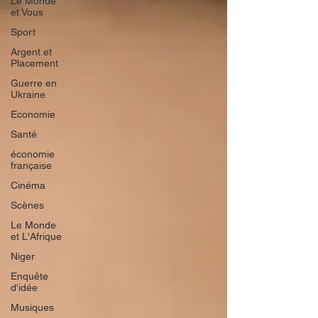
Le Monde
et Vous
Sport
Argent et
Placement
Guerre en
Ukraine
Economie
Santé
économie
française
Cinéma
Scènes
Le Monde
et L'Afrique
Niger
Enquête
d'idée
Musiques