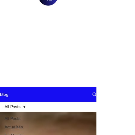
Blog
All Posts
All Posts
Actualités