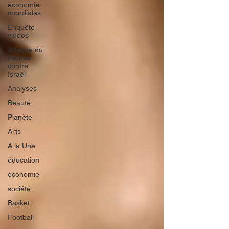
économie
mondiales
Enquête
vidéos
Attaque du
Hamas
contre
Israël
Analyses
Beauté
Planète
Arts
A la Une
éducation
économie
société
Basket
Football