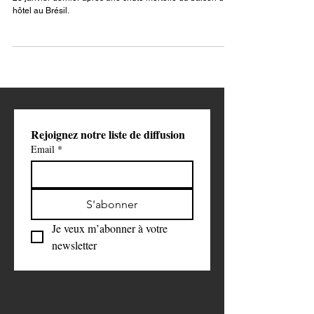
Cette créatrice de contenu pour OnlyFans a perdu la vie le
23 janvier dernier après une chute mortelle du balcon d’un
hôtel au Brésil.
Rejoignez notre liste de diffusion
Email
*
S'abonner
Je veux m’abonner à votre 
newsletter