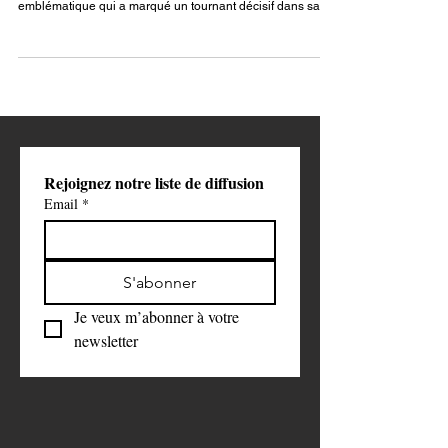
À l’occasion de la sortie très attendue de la suite du film Le
Diable s’habille en Prada, Anne Hathaway retrouve un rôle
emblématique qui a marqué un tournant décisif dans sa
carrière. Face à elle, Meryl Streep reprend également son
personnage iconique, promettant une nouvelle
confrontation à l’écran.
Rejoignez notre liste de diffusion
Email
*
S'abonner
Je veux m’abonner à votre 
newsletter