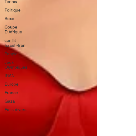
Tennis
Politique
Boxe
Coupe
D'Afrique
conflit
Israël -Iran
People
Jeux
Olympiques
IRAN
Europe
France
Gaza
Faits divers