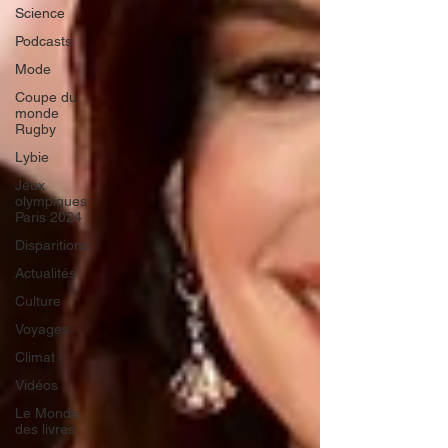
Science
Podcasts
Mode
Coupe du
monde
Rugby
Lybie
Jeux
olympiques
Paris 2024
Disparitions
Actualités
Culture
Voyages
Climat
Vidéos
Le Monde
des livres