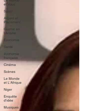
Le Monde
et Vous
Sport
Argent et
Placement
Guerre en
Ukraine
Economie
Santé
économie
française
Cinéma
Scènes
Le Monde
et L'Afrique
Niger
Enquête
d'idée
Musiques