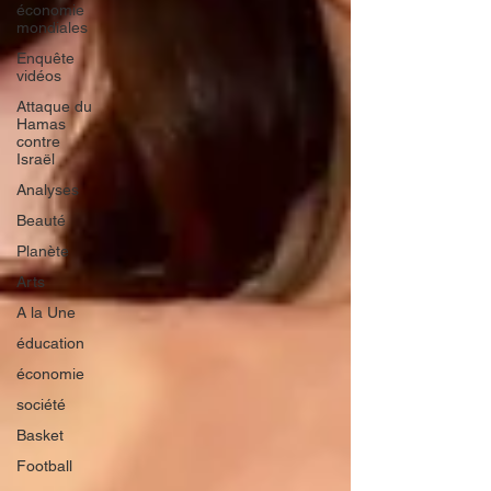
économie
mondiales
Enquête
vidéos
Attaque du
Hamas
contre
Israël
Analyses
Beauté
Planète
Arts
A la Une
éducation
économie
société
Basket
Football