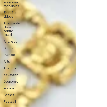
économie
mondiales
Enquête
vidéos
Attaque du
Hamas
contre
Israël
Analyses
Beauté
Planète
Arts
A la Une
éducation
économie
société
Basket
Football