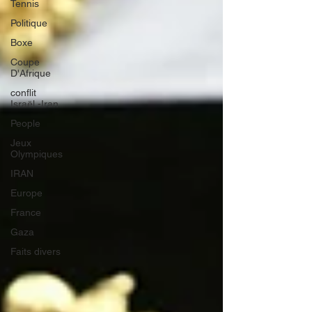
Tennis
Politique
Boxe
Coupe
D'Afrique
conflit
Israël -Iran
People
Jeux
Olympiques
IRAN
Europe
France
Gaza
Faits divers