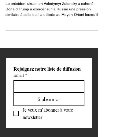
Moyen-Orient", alors que Pokrovsk
est au bord du basculement
Le président ukrainien Volodymyr Zelensky a exhorté
Donald Trump à exercer sur la Russie une pression
similaire à celle qu’il a utilisée au Moyen-Orient lorsqu’il
était président des États-Unis.
Rejoignez notre liste de diffusion
Email
*
S'abonner
Je veux m’abonner à votre 
newsletter