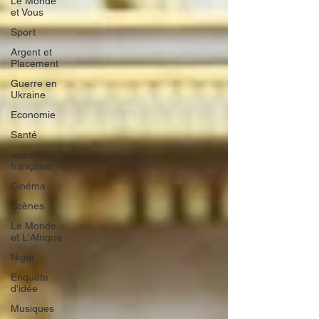
Le Monde
et Vous
Sport
Argent et
Placement
Guerre en
Ukraine
Economie
Santé
économie
française
Cinéma
Scènes
Le Monde
et L'Afrique
Niger
Enquête
d'idée
Musiques