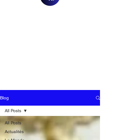
Blog
All Posts
All Posts
Actualités