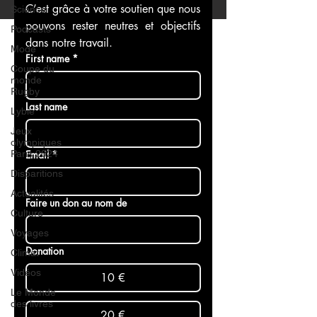
C’est grâce à votre soutien que nous 
Science
pouvons rester neutres et objectifs 
Podcasts
dans notre travail.
Mode
First name
*
Coupe du
monde
Rugby
Last name
Lybie
Jeux
olympiques
Paris 2024
Email
*
Disparitions
Actualités
Faire un don au nom de
Culture
Voyages
Donation
Climat
Vidéos
10 €
Le Monde
des livres
20 €