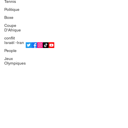
Tennis
L'équipe
Politique
Politique de confidentialité
Boxe
Termes et conditions
Coupe
© 2025 Bsean Media TV
D'Afrique
conflit
Israël -Iran
People
Jeux
Olympiques
IRAN
Europe
France
Gaza
Faits divers