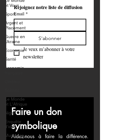
Le Monde
et Vous
Rejoignez notre liste de diffusion
Email
*
Sport
Argent et
Placement
Guerre en
S'abonner
Ukraine
Je veux m’abonner à votre 
Economie
newsletter
Santé
économie
française
Cinéma
Scènes
Le Monde
et L'Afrique
Faire un don 
Niger
Enquête
symbolique
d'idée
Musiques
Aidez-nous à faire la différence. 