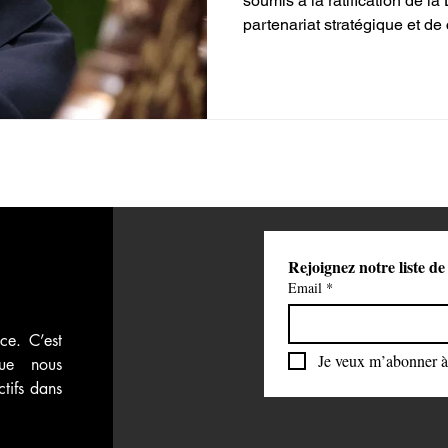
soumis à la ratification de la
partenariat stratégique et de
 vidéos
Attaque du Hamas contre Israël
Venezuela, marquant une nou
renforcement des relations e
Rejoignez notre liste de
Email
*
ce. C’est 
Je veux m’abonner à 
ue nous 
tifs dans 