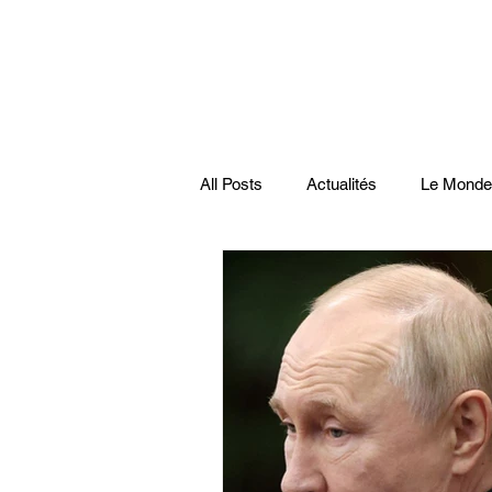
All Posts
Actualités
Le Monde
Santé
économie française
Musiques
Science
Pod
Disparitions
Actualités