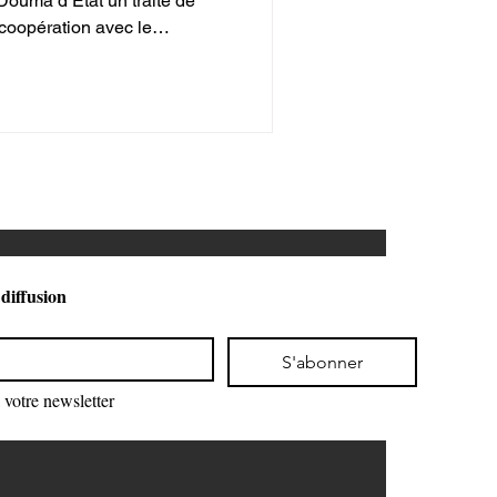
 Douma d’État un traité de
 coopération avec le
velle étape dans le
ntre Moscou et Caracas.
 diffusion
S'abonner
votre newsletter