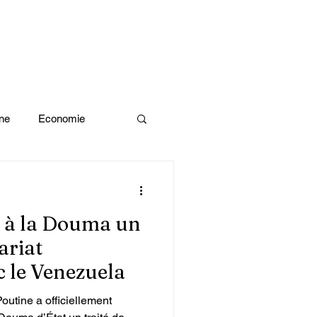
ne
Economie
Enquête d'idée
 à la Douma un
x olympiques Paris 2024
ariat
c le Venezuela
ivres
outine a officiellement