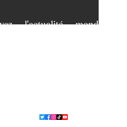
vez l'actualité mondiale
 votre messagerie et restez
premières loges de l'info!
nez-vous à notre newsletter
ns légales
Contact
 et
L'équipe
ons
ue de confidentialité
Politique de cookies
 Bsean Media TV