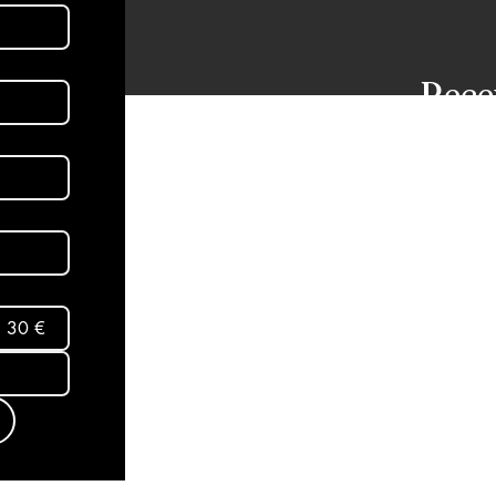
Rece
dans
aux 
Abon
30 €
Mentio
Termes
conditi
Politiq
© 2025