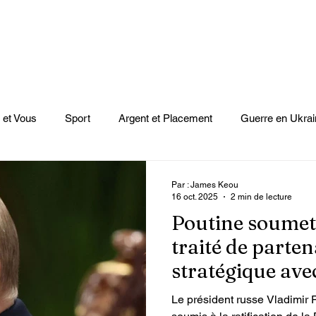
 et Vous
Sport
Argent et Placement
Guerre en Ukrai
Cinéma
Scènes
Le Monde et L'Afrique
Niger
Par : James Keou
16 oct. 2025
2 min de lecture
Poutine soumet
casts
Mode
Coupe du monde Rugby
Lybie
Jeu
traité de parten
stratégique ave
Culture
Voyages
Climat
Vidéos
Le Monde des l
Le président russe Vladimir P