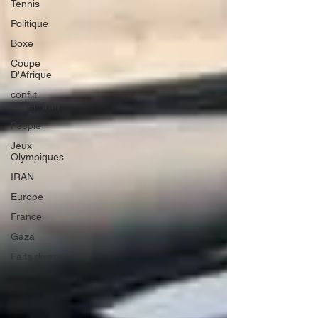
Tennis
Politique
Boxe
Coupe
D'Afrique
conflit
Israël -Iran
People
Jeux
Olympiques
IRAN
Europe
France
Gaza
Faits divers