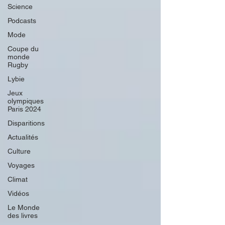
Science
Podcasts
Mode
Coupe du
monde
Rugby
Lybie
Jeux
olympiques
Paris 2024
Disparitions
Actualités
Culture
Voyages
Climat
Vidéos
Le Monde
des livres