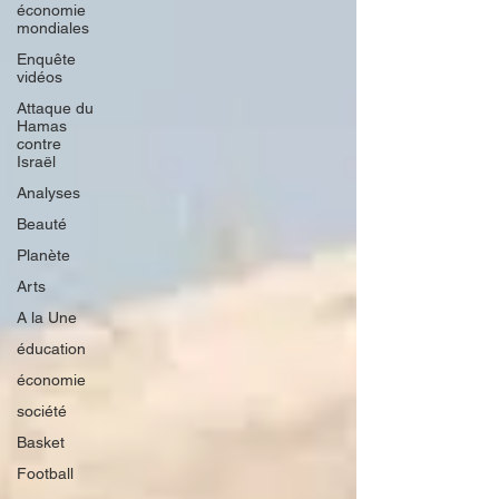
économie
mondiales
Enquête
vidéos
Attaque du
Hamas
contre
Israël
Analyses
Beauté
Planète
Arts
A la Une
éducation
économie
société
Basket
Football