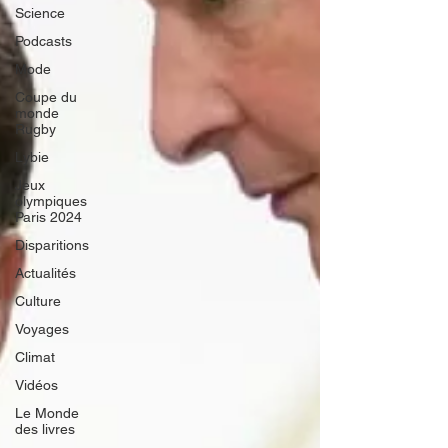
Science
Podcasts
Mode
Coupe du
monde
Rugby
Lybie
Jeux
olympiques
Paris 2024
Disparitions
Actualités
Culture
Voyages
Climat
Vidéos
Le Monde
des livres