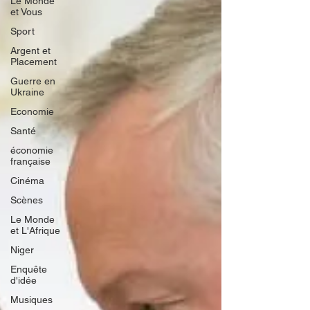
Le Monde
et Vous
Sport
Argent et
Placement
Guerre en
Ukraine
Economie
Santé
économie
française
Cinéma
Scènes
Le Monde
et L'Afrique
Niger
Enquête
d'idée
Musiques