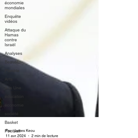
économie
mondiales
Enquête
vidéos
Attaque du
Hamas
contre
Israël
Analyses
Beauté
Planète
Arts
A la Une
éducation
économie
société
Basket
Football