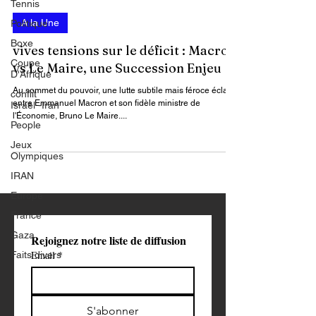
Tennis
Par : James Keou
Politique
11 avr. 2024
2 min de lecture
Boxe
A la Une
Coupe
D'Afrique
vives tensions sur le déficit : Macron
conflit
vs Le Maire, une Succession Enjeu
Israël -Iran
People
Au sommet du pouvoir, une lutte subtile mais féroce éclate
entre Emmanuel Macron et son fidèle ministre de
Jeux
l'Économie, Bruno Le Maire....
Olympiques
IRAN
Europe
France
Gaza
Faits divers
Rejoignez notre liste de diffusion
Email
*