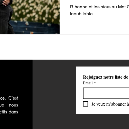
Rihanna et les stars au Met 
 vidéos
Attaque du Hamas contre Israël
inoubliable
Rejoignez notre liste de
Email
*
ce. C’est 
Je veux m’abonner à 
ue nous 
tifs dans 