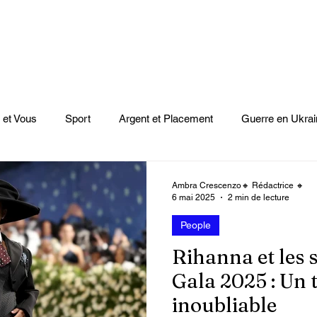
 et Vous
Sport
Argent et Placement
Guerre en Ukrai
Cinéma
Scènes
Le Monde et L'Afrique
Niger
Ambra Crescenzo🔸 Rédactrice 🔸
6 mai 2025
2 min de lecture
People
casts
Mode
Coupe du monde Rugby
Lybie
Jeu
Rihanna et les 
Gala 2025 : Un 
Culture
Voyages
Climat
Vidéos
Le Monde des l
inoubliable