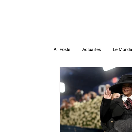
All Posts
Actualités
Le Monde
Santé
économie française
Musiques
Science
Pod
Disparitions
Actualités