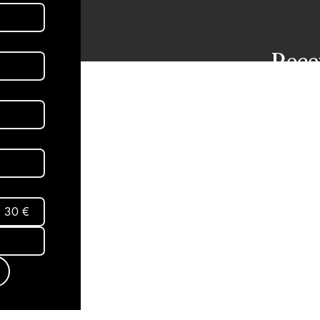
Rece
dans
aux 
Abon
30 €
Mentio
Termes
conditi
Politiq
© 2025