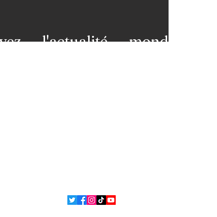
vez l'actualité mondiale
 votre messagerie et restez
premières loges de l'info!
nez-vous à notre newsletter
ns légales
Contact
 et
L'équipe
ons
ue de confidentialité
Politique de cookies
 Bsean Media TV