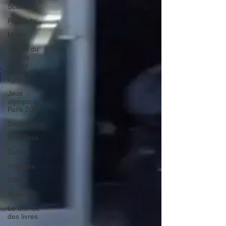
Science
Podcasts
Mode
Coupe du
monde
Rugby
Lybie
Jeux
olympiques
Paris 2024
Disparitions
Actualités
Culture
Voyages
Climat
Vidéos
Le Monde
des livres