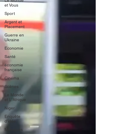
Le Monde
et Vous
Sport
Argent et
Placement
Guerre en
Ukraine
Economie
Santé
économie
française
Cinéma
Scènes
Le Monde
et L'Afrique
Niger
Enquête
d'idée
Musiques