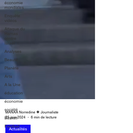
économie
mondiales
Enquête
vidéos
Attaque du
Hamas
contre
Israël
Analyses
Beauté
Planète
Arts
A la Une
éducation
économie
société
Basket
MANAA Norredine 🔶 Journaliste
Football
25 juin 2024
6 min de lecture