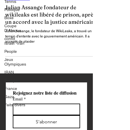
Tennis
Actualités
Politique
Julian Assange fondateur de
Boxe
wikileaks est libéré de prison, après
Coupe
D'Afrique
un accord avec la justice américaine
conflit
Julian Assange, le fondateur de WikiLeaks, a trouvé un
Israël -Iran
terrain d'entente avec le gouvernement américain. Il a
People
accepté de plaider
Jeux
Olympiques
IRAN
Europe
France
Gaza
Rejoignez notre liste de diffusion
Faits divers
Email
*