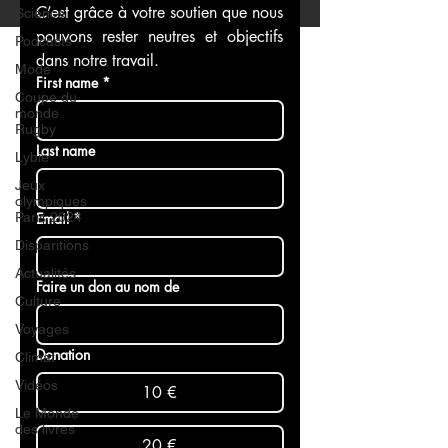
C’est grâce à votre soutien que nous 
Science
pouvons rester neutres et objectifs 
Podcasts
dans notre travail.
Mode
First name
*
Coupe du
monde
Rugby
Last name
Lybie
Jeux
olympiques
Paris 2024
Email
*
Disparitions
Actualités
Faire un don au nom de
Culture
Voyages
Donation
Climat
Vidéos
10 €
Le Monde
des livres
20 €