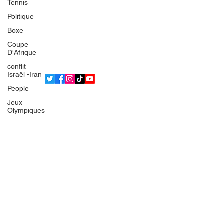
Tennis
L'équipe
Politique
Politique de confidentialité
Boxe
Termes et conditions
Coupe
© 2025 Bsean Media TV
D'Afrique
conflit
Israël -Iran
People
Jeux
Olympiques
IRAN
Europe
France
Gaza
Faits divers