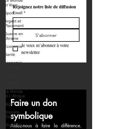
Le Monde
et Vous
Rejoignez notre liste de diffusion
Email
*
Sport
Argent et
Placement
Guerre en
S'abonner
Ukraine
Je veux m’abonner à votre 
Economie
newsletter
Santé
économie
française
Cinéma
Scènes
Le Monde
et L'Afrique
Faire un don 
Niger
Enquête
symbolique
d'idée
Musiques
Aidez-nous à faire la différence. 