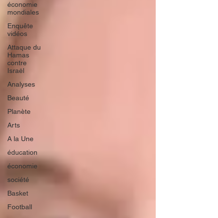
économie
mondiales
Enquête
vidéos
Attaque du
Hamas
contre
Israël
Analyses
Beauté
Planète
Arts
A la Une
éducation
économie
société
Basket
Football