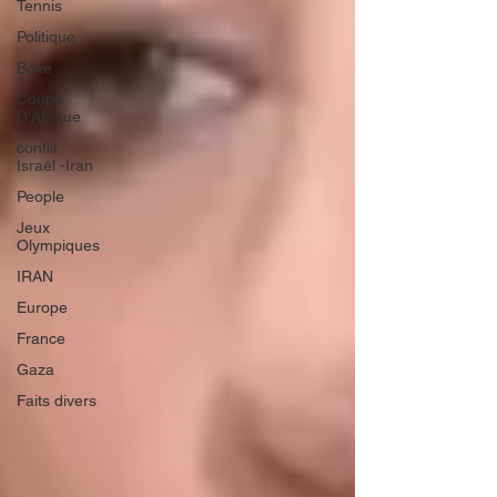
Tennis
Politique
Boxe
Coupe
D'Afrique
conflit
Israël -Iran
People
Jeux
Olympiques
IRAN
Europe
France
Gaza
Faits divers