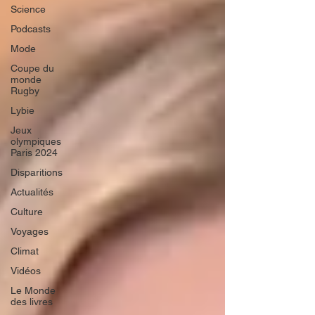
Science
Podcasts
Mode
Coupe du
monde
Rugby
Lybie
Jeux
olympiques
Paris 2024
Disparitions
Actualités
Culture
Voyages
Climat
Vidéos
Le Monde
des livres