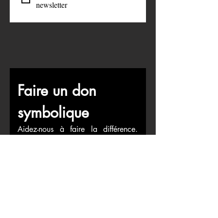
Je veux m’abonner à votre 
newsletter
Faire un don 
symbolique
Aidez-nous à faire la différence. 
C’est grâce à votre soutien que nous 
pouvons rester neutres et objectifs 
dans notre travail.
First name
*