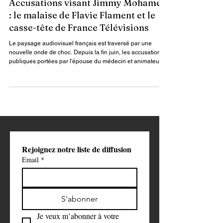
People
Accusations visant Jimmy Mohamed
: le malaise de Flavie Flament et le
casse-tête de France Télévisions
Le paysage audiovisuel français est traversé par une
nouvelle onde de choc. Depuis la fin juin, les accusations
publiques portées par l'épouse du médecin et animateur
Jimmy Mohamed agitent les rédactions de France
Télévisions et de RTL. Au cœur des interrogations : l'avenir
du duo qu'il doit former, à la rentrée, avec Flavie Flament
elle-même plaignante dans l'affaire Patrick Bruel.
Rejoignez notre liste de diffusion
Email
*
S'abonner