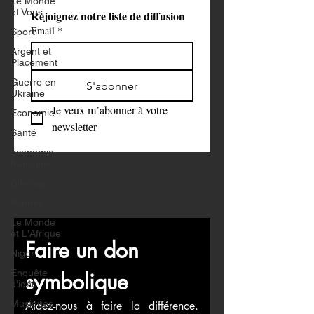
Le Monde
et Vous
Rejoignez notre liste de diffusion
Email
*
Sport
Argent et
Placement
Guerre en
S'abonner
Ukraine
Je veux m’abonner à votre 
Economie
newsletter
Santé
économie
française
Cinéma
Scènes
Le Monde
et L'Afrique
Faire un don 
Niger
Enquête
symbolique
d'idée
Musiques
Aidez-nous à faire la différence. 