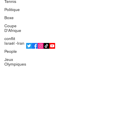
Tennis
L'équipe
Politique
Politique de confidentialité
Boxe
Termes et conditions
Coupe
© 2025 Bsean Media TV
D'Afrique
conflit
Israël -Iran
People
Jeux
Olympiques
IRAN
Europe
France
Gaza
Faits divers