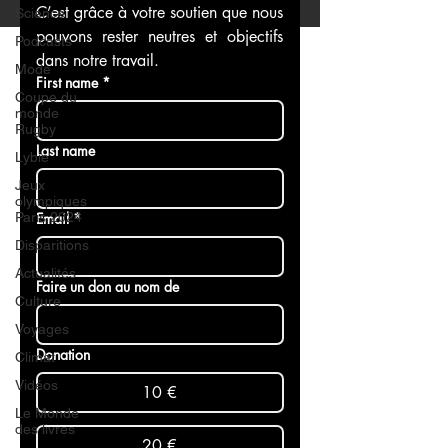
C’est grâce à votre soutien que nous 
Science
pouvons rester neutres et objectifs 
Podcasts
dans notre travail.
Mode
First name
*
Coupe du
monde
Rugby
Last name
Lybie
Jeux
olympiques
Paris 2024
Email
*
Disparitions
Actualités
Faire un don au nom de
Culture
Voyages
Donation
Climat
Vidéos
10 €
Le Monde
des livres
20 €